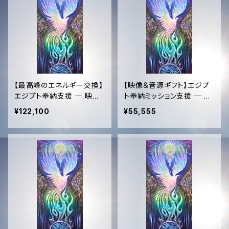
g CD Collection & "Gold
en Sun 444" Vinyl ＋ Vi
deo ＋ Audio
【最高峰のエネルギー交換】
【映像＆音源ギフト】エジプ
エジプト奉納支援 ─ 映像
ト奉納ミッション支援 ─ 白
＆白鳳凰ソング ＋ 過去全1
鳳凰ソング ＋ 特別ドキュメ
¥122,100
¥55,555
50曲コンプリート音源【Ulti
ンタリー【Video & Audio
mate Support】Egypt Mis
Gift】Egypt Mission Supp
sion ─ Video, White Ph
ort ─ The White Phoeni
oenix Song & Complete
x Song + Special Docu
150-Song Discography
mentary