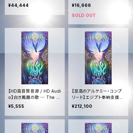
ニストーン (10.5g)｜至高
ン (5.3g)｜至高の透明度
¥44,444
¥16,666
の光のアンカー ＋ 恒久的
＋ 恒久的タキオン化
タキオン化
SOLD OUT
【HD高音質音源 / HD Audi
【至高のアルケミー・コンプ
o】白き鳳凰の歌 ─ The S
リート】エジプト奉納支援
ong of The White Phoe
─ 全150曲CD ＆ 「Golden
¥5,555
¥212,100
nix (432Hz Sound Medi
Sun 444」アナログ盤 ＋
cine)
映像 ＋ 音源【The Supre
me Alchemy】Egypt Miss
ion Support ─ 150-Son