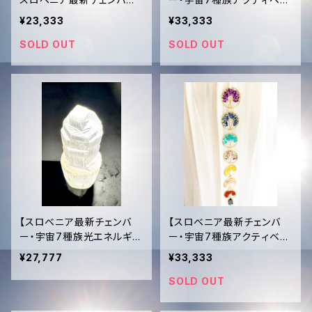
アクティベーション済✨高品
ション済】光のピラミッド・ヒ
¥23,333
¥33,333
質グリーンフローライト水晶
マラヤンソルトランプ
（43.9g）
SOLD OUT
SOLD OUT
【スロベニア最新チェンバ
【スロベニア最新チェンバ
ー・宇宙7種族光エネルギー
ー・宇宙7種族アクティベー
アクティベーション済】光の
ション済】7チャクラ・ツリー・
¥27,777
¥33,333
柱・純白のセレナイトタワー
オブ・ライフ（生命の七つの
（201.7g）
樹）クリスタルポータル
SOLD OUT