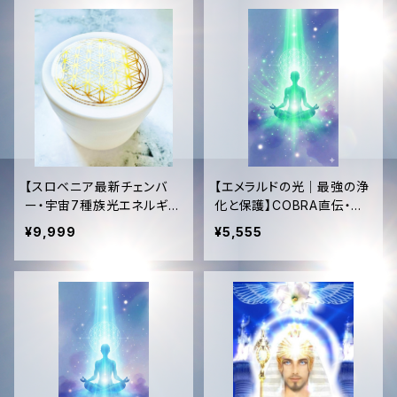
【スロベニア最新チェンバ
【エメラルドの光｜最強の浄
ー・宇宙7種族光エネルギー
化と保護】COBRA直伝・遠
アクティベーション済】光の
隔レイヒーリング（15分）＋4
¥9,999
¥5,555
リジェネレーション・カレン
32Hzタキオン音源プレゼン
デュラ多目的クリーム（50m
ト｜コズミックLOVE・覚醒
l）
✨ Emerald Ray Healing:
Ultimate Protection & C
osmic Love (Remote 15
min) + 432Hz Tachyon
Music Gift