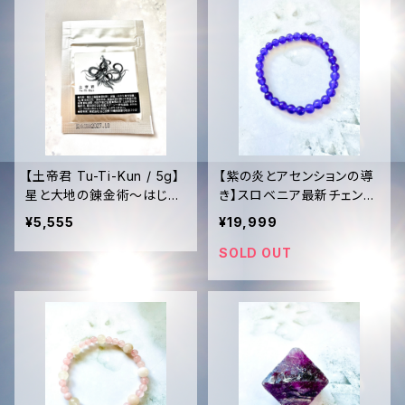
【土帝君 Tu-Ti-Kun / 5g】
【紫の炎とアセンションの導
星と大地の錬金術〜はじま
き】スロベニア最新チェンバ
りの儀式・光との出逢い〜
ー・アクティベーション済✨
¥5,555
¥19,999
高波動アメジスト・ブレスレ
ット｜セント・ジャーメイン
SOLD OUT
の浄化と高次への接続