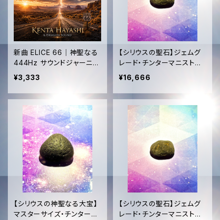
新曲 ELICE 66｜神聖なる
【シリウスの聖石】ジェムグ
444Hz サウンドジャーニー
レード・チンターマニストー
｜KENTA HAYASHI × Dra
ン (5.4g)｜至高の透明度
¥3,333
¥16,666
gon Sound｜HD WAV音
＋ 恒久的タキオン化
源✨
【シリウスの神聖なる大宝】
【シリウスの聖石】ジェムグ
マスターサイズ・チンターマ
レード・チンターマニストー