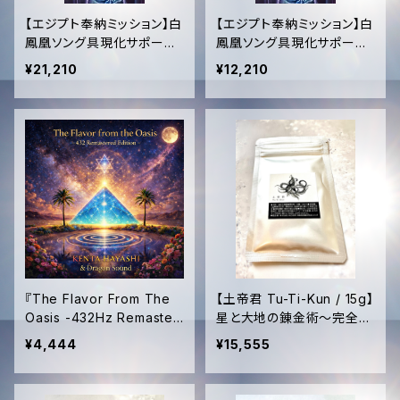
【エジプト奉納ミッション】白
【エジプト奉納ミッション】白
鳳凰ソング具現化サポート
鳳凰ソング具現化サポート
─ 特製CD ＆ HD高音質音
─ 神聖なるHD高音質音源
¥21,210
¥12,210
源プレゼント【Egypt Missi
プレゼント【Egypt Mission
on Support】The White
Support】The White Pho
Phoenix Manifestation
enix Song Manifestation
─ Special CD & HD Aud
─ HD Audio Gift
io Gift
『The Flavor From The
【土帝君 Tu-Ti-Kun / 15g】
Oasis -432Hz Remaster
星と大地の錬金術〜完全な
ed Edition-』
る調和・深き内なる森の覚
¥4,444
¥15,555
醒〜