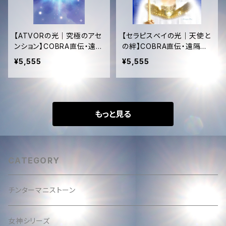
【ATVORの光｜究極のアセ
【セラピスベイの光｜天使と
ンション】COBRA直伝・遠隔
の絆】COBRA直伝・遠隔レ
レイヒーリング（15分）＋43
イヒーリング（15分）＋432H
¥5,555
¥5,555
2Hzタキオン音源プレゼント
zタキオン音源プレゼント｜
｜全エネルギー浄化✨ ATV
純粋・高次元接続✨ Serapi
OR Ray Healing: Ultimat
s Bey Ray Healing: Ang
e Ascension & Field Pur
elic Connection (Remot
ification (Remote 15min)
e 15min) + 432Hz Tachy
もっと見る
+ 432Hz Tachyon Music
on Music Gift
Gift
CATEGORY
チンターマニストーン
女神シリーズ