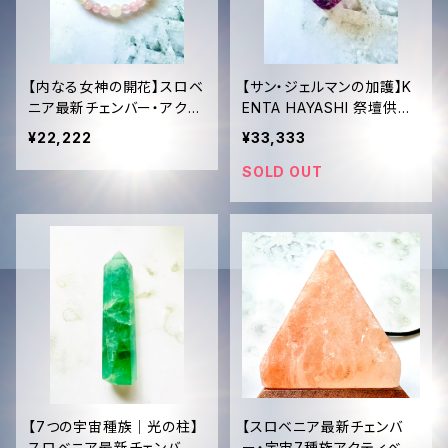
【内なる女神の開花】スロベ
【サン・ジェルマンの加護】K
ニア最新チェンバー・アクテ
ENTA HAYASHI 祭壇供
ィベーション済✨ ローズク
奏：タキオン化ヴァイオレッ
¥22,222
¥33,333
ォーツ＆水晶・女神ブレスレ
ト・フローライト・マスターデ
ット｜無条件の愛と浄化の
バイス
SOLD OUT
光
【7つの宇宙種族｜光の柱】
【スロベニア最新チェンバ
スロベニア最新チェンバー・
ー・宇宙7種族アクティベー