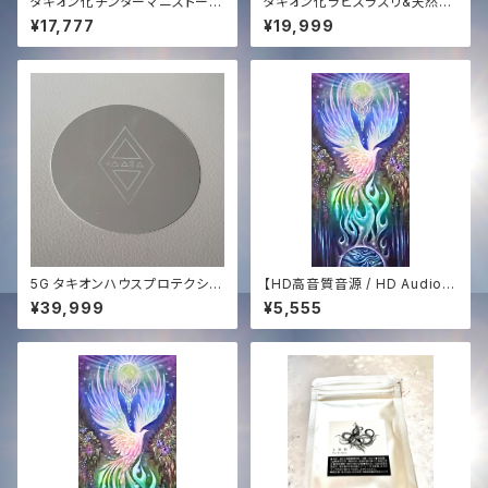
タキオン化チンターマニストーン
タキオン化ラピスラズリ&天然石
高品質ジェムグレード5-6g✨
オリジナルブレンドブレスレット
¥17,777
¥19,999
✨
5G タキオンハウスプロテクショ
【HD高音質音源 / HD Audio】
ン✨
白き鳳凰の歌 ─ The Song of
¥39,999
¥5,555
The White Phoenix (432Hz
Sound Medicine)