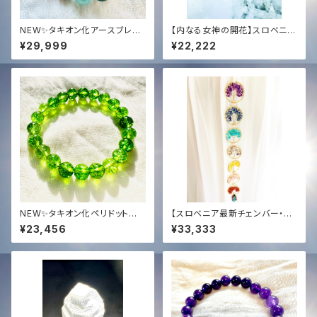
NEW✨タキオン化アースブレス
【内なる女神の開花】スロベニア
レット✨グランディングと宇宙エ
最新チェンバー・アクティベーシ
¥29,999
¥22,222
ネルギーのバランスサポート✨オ
ョン済✨ ローズクォーツ＆水晶・
リジナルブレンド一点物✨
女神ブレスレット｜無条件の愛
と浄化の光
NEW✨タキオン化ペリドット緑
【スロベニア最新チェンバー・宇
龍ブレスレット✨
宙7種族アクティベーション済】
¥23,456
¥33,333
7チャクラ・ツリー・オブ・ライフ
（生命の七つの樹）クリスタルポ
ータル