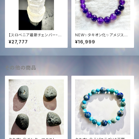
【スロベニア最新チェンバー・宇
NEW✨タキオン化✨アメジスト
宙7種族光エネルギーアクティ
ブレスレット8mm✨
¥27,777
¥16,999
ベーション済】光の柱・純白のセ
レナイトタワー（201.7g）
その他の商品