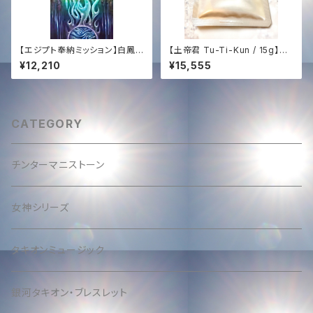
【エジプト奉納ミッション】白鳳
【土帝君 Tu-Ti-Kun / 15g】星
凰ソング具現化サポート ─ 神
と大地の錬金術〜完全なる調
¥12,210
¥15,555
聖なるHD高音質音源プレゼン
和・深き内なる森の覚醒〜
ト【Egypt Mission Support】
The White Phoenix Song
Manifestation ─ HD Audio
Gift
CATEGORY
チンターマニストーン
女神シリーズ
タキオンミュージック
銀河タキオン・ブレスレット