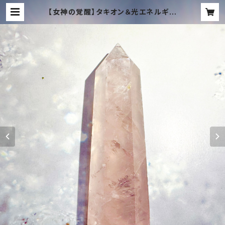
【女神の覚醒】タキオン＆光エネルギー
注入✨スロベニア最新チェンバー・ロ
ーズクオーツ柱（58.1g）高波動・愛の
聖域 | TACHYON MUSIC ONLIN
E SHOP