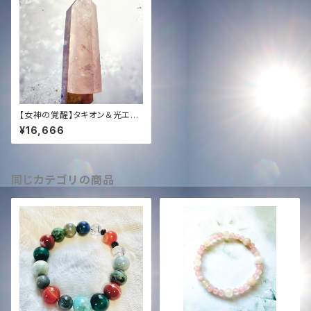
【女神の覚醒】タキオン＆光エネ
ルギー注入✨スロベニア最新チ
¥16,666
ェンバー・ローズクオーツ柱（5
8.1g）高波動・愛の聖域
同じカテゴリの商品