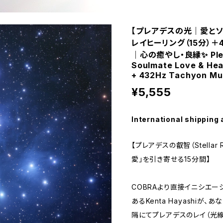
【プレアデスの光｜愛とソ
レイヒーリング（15分）＋
｜心の癒やし・良縁✨ Pleiad
Soulmate Love & Hea
+ 432Hz Tachyon Mus
¥5,555
International shipping 
【プレアデスの叡智（Stella
愛」を引き寄せる15分間】
COBRAより直接イニシエー
あるKenta Hayashi
隔にてプレアデスのレイ（光線