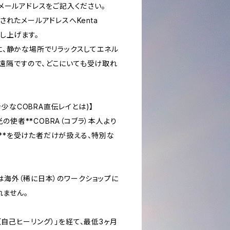
Eメールアドレスをご記入ください。
録されたメールアドレスへKenta
差し上げます。
時に、静かな場所でリラックスしてエネル
（遠隔ですので、どこにいても受け取れ
g? (希少なCOBRA直伝レイとは)】
の使者**COBRA（コブラ）本人より
**を受けた者だけが扱える、特別な
ンは海外（稀に日本）のワークショップに
ません。
ベル1（自己ヒーリング）」を経て、最低3ヶ月