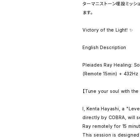
ターマニストーン埋設ミッシ
ます。
Victory of the Light! ✨
English Description
Pleiades Ray Healing: S
(Remote 15min) + 432Hz 
【Tune your soul with the
I, Kenta Hayashi, a "Level
directly by COBRA, will 
Ray remotely for 15 minu
This session is designed