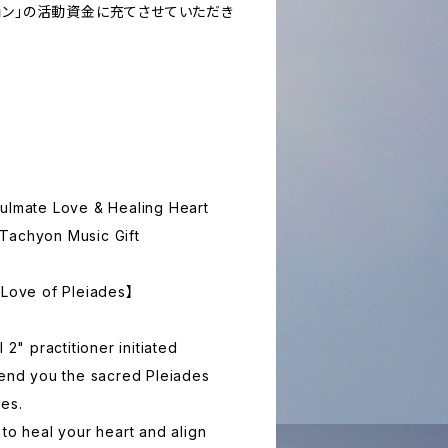
ョン」の活動資金に充てさせていただき
oulmate Love & Healing Heart
Tachyon Music Gift
 Love of Pleiades】
 2" practitioner initiated
send you the sacred Pleiades
tes.
 to heal your heart and align