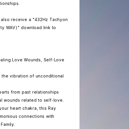
tionships.
ill also receive a "432Hz Tachyon
ity WAV)" download link to
aling Love Wounds, Self-Love
 the vibration of unconditional
earts from past relationships
 wounds related to self-love.
your heart chakra, this Ray
rmonious connections with
Family.