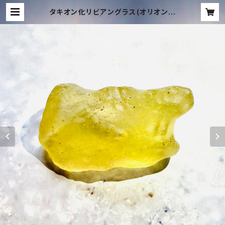
タキオン化リビアングラス(オリオン隕
石)大サイズ✨ | TACHYON MUSIC
ONLINE SHOP