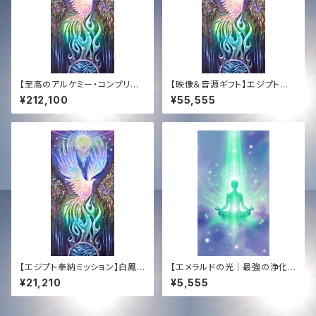
【至高のアルケミー・コンプリー
【映像＆音源ギフト】エジプト奉
ト】エジプト奉納支援 ─ 全150
納ミッション支援 ─ 白鳳凰ソン
¥212,100
¥55,555
曲CD ＆ 「Golden Sun 444」
グ ＋ 特別ドキュメンタリー【Vid
アナログ盤 ＋ 映像 ＋ 音源【Th
eo & Audio Gift】Egypt Mis
e Supreme Alchemy】Egypt
sion Support ─ The White
Mission Support ─ 150-So
Phoenix Song + Special D
ng CD Collection & "Golde
ocumentary
n Sun 444" Vinyl ＋ Video
＋ Audio
【エジプト奉納ミッション】白鳳
【エメラルドの光｜最強の浄化と
凰ソング具現化サポート ─ 特
保護】COBRA直伝・遠隔レイヒ
¥21,210
¥5,555
製CD ＆ HD高音質音源プレゼ
ーリング（15分）＋432Hzタキオ
ント【Egypt Mission Suppor
ン音源プレゼント｜コズミックL
t】The White Phoenix Manif
OVE・覚醒✨ Emerald Ray H