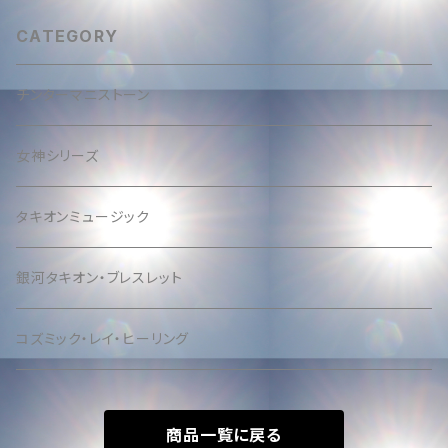
estation ─ Special CD & H
ealing: Ultimate Protection
D Audio Gift
& Cosmic Love (Remote 15
CATEGORY
min) + 432Hz Tachyon Mu
sic Gift
チンターマニストーン
女神シリーズ
タキオンミュージック
銀河タキオン・ブレスレット
コズミック・レイ・ヒーリング
商品一覧に戻る