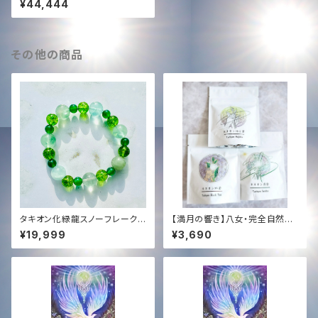
¥44,444
その他の商品
タキオン化緑龍スノーフレーク❄️
【満月の響き】八女・完全自然栽
オリジナルブレンド✨ブレスレッ
培茶 (3点セット)｜Tachyon S
¥19,999
¥3,690
ト✨
ound Infused by KENTA HA
YASHI