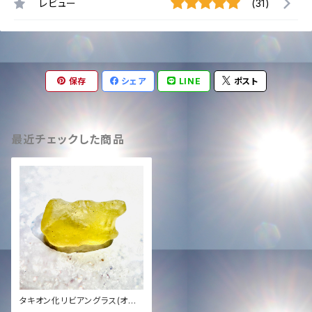
レビュー
(31)
保存
シェア
LINE
ポスト
最近チェックした商品
タキオン化リビアングラス(オリ
オン隕石)大サイズ✨