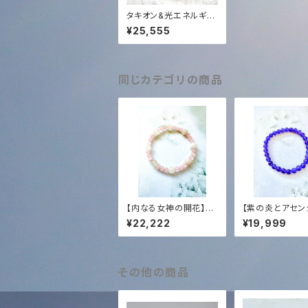
タキオン&光エネルギー
化アメジストブレスレッ
¥25,555
ト✨
同じカテゴリの商品
【内なる女神の開花】ス
【紫の炎とアセン
ロベニア最新チェンバ
の導き】スロベニ
¥22,222
¥19,999
ー・アクティベーション
チェンバー・アク
済✨ ローズクォーツ＆
ーション済✨ 高
水晶・女神ブレスレット
メジスト・ブレス
｜無条件の愛と浄化の
セント・ジャーメ
光
浄化と高次への
その他の商品