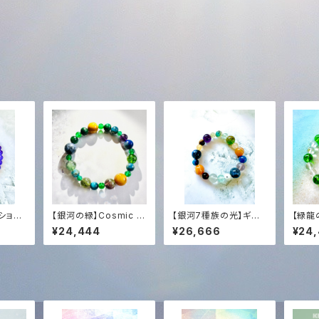
ション
【銀河の緑】Cosmic Pl
【銀河7種族の光】ギャラ
【緑龍
ア最新
anet Green Blend
クティック・セブン覚醒
ragon
¥24,444
¥26,666
¥24
ティベ
(一点物) | オリジナルタ
ブレスレット｜スロベニ
t & 
波動ア
キオン ＋ 聖なる光の調
ア最新チェンバー ＋ 聖
ニア光
レット｜
律
なる光の調律
聖な
インの
接続