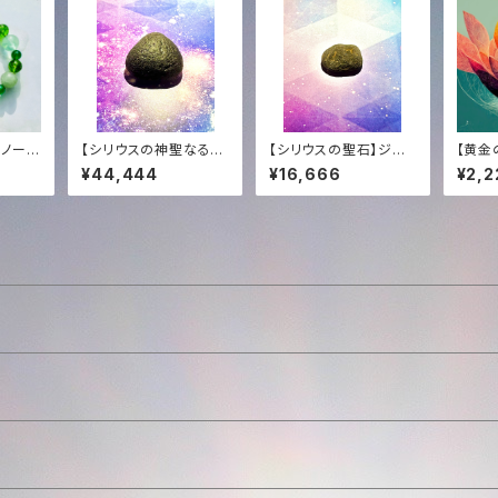
ノーフ
【シリウスの神聖なる大
【シリウスの聖石】ジェ
【黄金の
ナルブレ
宝】マスターサイズ・チン
ムグレード・チンターマ
Dance
¥44,444
¥16,666
¥2,2
ト✨
ターマニストーン (10.5
ニストーン (5.4g)｜至
ality
g)｜至高の光のアンカ
高の透明度 ＋ 恒久的
on So
ー ＋ 恒久的タキオン化
タキオン化
Soun