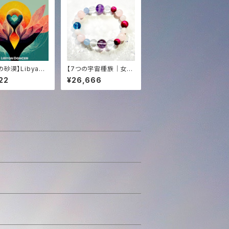
砂漠】Libyan
【7つの宇宙種族｜女神
r (HD High Qu
の覚醒】タキオン＆光エ
22
¥26,666
 Audio) | Tachy
ネルギー化✨オリジナル
und × Dragon
女神ブレンド・ブレスレ
d
ット（内径15cm）愛・豊
かさ・直感