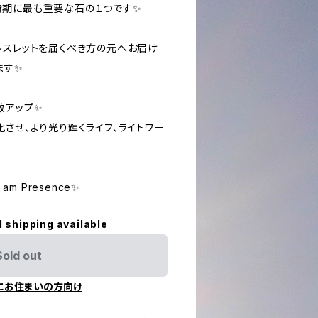
時期に最も重要な石の１つです✨
レスレットを届くべき方の元へお届け
ます✨
数アップ✨
させ、より光り輝くライフ、ライトワー
h I am Presence✨
l shipping available
Sold out
にお住まいの方向け