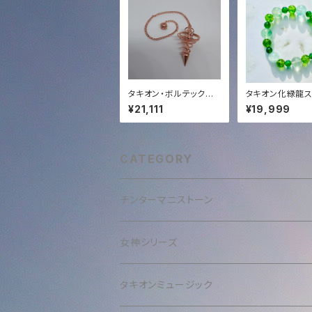
タキオン・ボルテックス・
タキオン化緑龍ス
ペンジュラム✨
レーク❄️オリジ
¥21,111
¥19,999
ンド✨ブレスレッ
CATEGORY
チンターマニストーン
女神シリーズ
タキオンミュージック