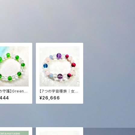
の守護】Green D
【7つの宇宙種族｜女神
 Blend (Perido
の覚醒】タキオン＆光エ
,444
¥26,666
Crystal)｜スロベ
ネルギー化✨オリジナル
エネルギー化 ＋
女神ブレンド・ブレスレ
る光の調律
ット（内径15cm）愛・豊
かさ・直感