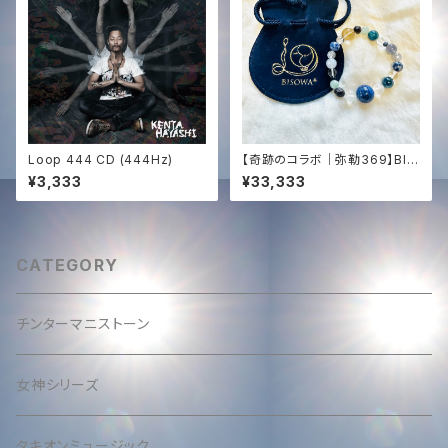
Loop 444 CD (444Hz)
【奇跡のコラボ｜弥勒369】BIS
OWA監修×タキオン化✨コズミ
¥3,333
¥33,333
ック・ブレスレット（一点物）石の
声を聞く選定｜チンターマニ埋
設支援
CATEGORY
チンターマニストーン
女神シリーズ
タキオンミュージック