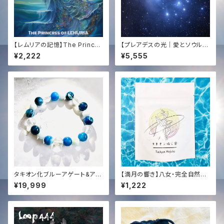
【レムリアの記憶】The Princes
【プレアデスの光｜愛とソウルメ
s of Lemuria (HD High Qua
イト】COBRA直伝・遠隔レイヒ
¥2,222
¥5,555
lity Audio) | Tachyon Soun
ーリング（15分）＋432Hzタキオ
d × Dragon Sound
ン音源プレゼント｜心の癒やし・
良縁✨ Pleiades Ray Healin
g: Soulmate Love & Healin
g Heart (Remote 15min) +
432Hz Tachyon Music Gift
タキオン化ブルーアゲート&アク
【満月の響き】八女・完全自然栽
アマリンオリジナルブレスレット
培 焙じ茶 (徳柴茶園)｜Tachy
¥19,999
¥1,222
✨
on Sound Infused by KENT
A HAYASHI