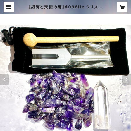
【銀河と天使の扉】4096Hz クリスタ
ルチューナー (豪華5点セット)｜銀河
7種族覚醒 ＋ 聖なる光の調律 | TAC
HYON MUSIC ONLINE SHOP