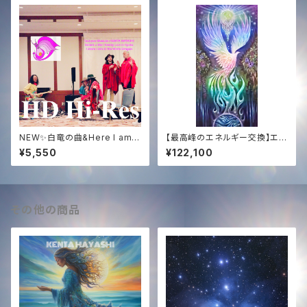
NEW✨白竜の曲&Here I am京
【最高峰のエネルギー交換】エジ
都ライブHDハイレゾWAV音源
プト奉納支援 ─ 映像＆白鳳凰
¥5,550
¥122,100
✨Solara&NOGI声入り✨
ソング ＋ 過去全150曲コンプリ
ート音源【Ultimate Support】
Egypt Mission ─ Video, W
hite Phoenix Song & Comp
lete 150-Song Discograph
その他の商品
y