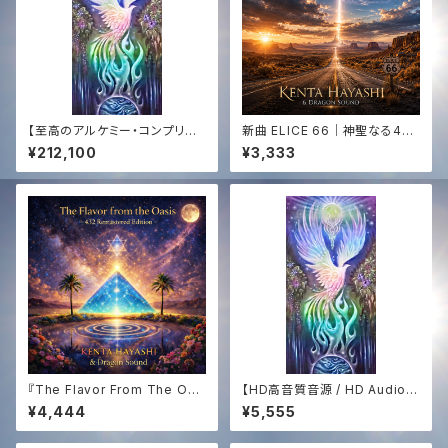
【至高のアルケミー・コンプリー
新曲 ELICE 66｜神聖なる444
ト】エジプト奉納支援 ─ 全150
Hz サウンドジャーニー｜KENT
¥212,100
¥3,333
曲CD ＆ 「Golden Sun 444」
A HAYASHI × Dragon Soun
アナログ盤 ＋ 映像 ＋ 音源【Th
d｜HD WAV音源✨
e Supreme Alchemy】Egypt
Mission Support ─ 150-So
ng CD Collection & "Golde
n Sun 444" Vinyl ＋ Video
＋ Audio
『The Flavor From The Oas
【HD高音質音源 / HD Audio】
is -432Hz Remastered Edi
白き鳳凰の歌 ─ The Song of
¥4,444
¥5,555
tion-』
The White Phoenix (432Hz
Sound Medicine)