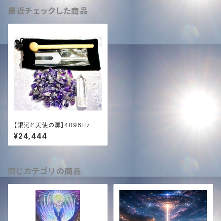
最近チェックした商品
【銀河と天使の扉】4096Hz ク
リスタルチューナー (豪華5点セ
¥24,444
ット)｜銀河7種族覚醒 ＋ 聖な
る光の調律
同じカテゴリの商品