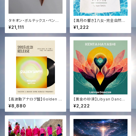
タキオン・ボルテックス・ペンジュ
【満月の響き】八女・完全自然栽
ラム✨
培 煎茶 (徳柴茶園)｜Tachyon
¥21,111
¥1,222
Sound Infused by KENTA
HAYASHI
【高波動アナログ盤】Golden S
【黄金の砂漠】Libyan Dancer
un 444 (12inch Vinyl) | Tac
(HD High Quality Audio) | T
¥8,880
¥2,222
hyon Sound × Dragon Sou
achyon Sound × Dragon S
nd First Pressing
ound