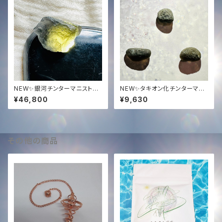
NEW✨銀河チンターマニストー
NEW✨タキオン化チンターマニ
ン5.9グラム✨
ストーン高品質ジェムグレード✨
¥46,800
¥9,630
2-3g✨
その他の商品