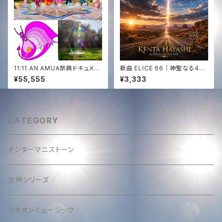
11:11 AN AMUA祭典ドキュメン
新曲 ELICE 66｜神聖なる444
タリー映像+白龍スペシャルライ
Hz サウンドジャーニー｜KENT
¥55,555
¥3,333
ブ+ANで生まれる新曲CD✨at
A HAYASHI × Dragon Soun
ペルー by ソララ✨CD of The
d｜HD WAV音源✨
White Dragon Live & New
Song at 11:11 AN AMUA✨&
Documentary Film
CATEGORY
チンターマニストーン
女神シリーズ
タキオンミュージック