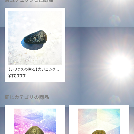
最近チェックした商品
【シリウスの聖石】大ジェムグレ
ード・チンターマニストーン (6.1
¥17,777
g)｜透明度最高ランク ＋ タキ
オン化
同じカテゴリの商品