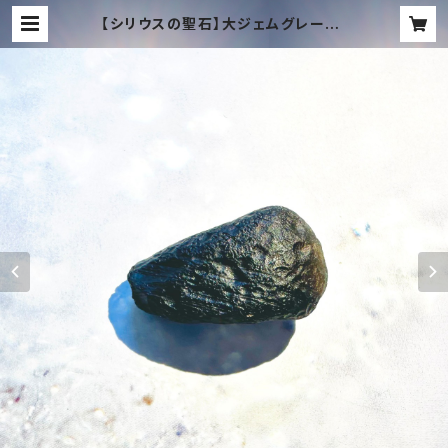
【シリウスの聖石】大ジェムグレード・
チンターマニストーン (6.1g)｜透明
度最高ランク ＋ タキオン化 | TACH
YON MUSIC ONLINE SHOP