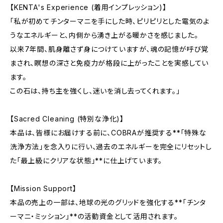
【KENTA's Experience (着用インプレッション)】
「私が初めてチンターマニを手にした時、ピリピリとした電気のよ
うなエネルギーと、内側から湧き上がる暖かさを感じました。
以来7年間、肌身離さず身につけていますが、魂の記憶が呼び覚
まされ、瞑想の深さと免疫力が格段に上がったことを実感してい
ます。
この石は、持ち主を強くし、迷いを消し去ってくれます。」
【Sacred Cleaning (特別な浄化)】
本品は、皆様にお届けする前に、COBRAが推奨する**「特殊な
洗浄方法」を念入りに行い、過去のエネルギーを完全にリセットし
た「最上級にクリアな状態」**に仕上げています。
【Mission Support】
本品の売上の一部は、地球の光のグリッドを強化する**「チンタ
ーマニ・ミッション」**の活動資金として活用されます。