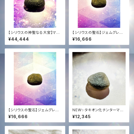
【シリウスの神聖なる大宝】マス
【シリウスの聖石】ジェムグレー
ターサイズ・チンターマニストー
ド・チンターマニストーン (5.4g)
¥44,444
¥16,666
ン (10.5g)｜至高の光のアンカ
｜至高の透明度 ＋ 恒久的タキ
ー ＋ 恒久的タキオン化
オン化
【シリウスの聖石】ジェムグレー
NEW✨タキオン化チンターマニ
ド・チンターマニストーン (5.3g)
ストーン高品質ジェムグレード✨
¥16,666
¥12,345
｜至高の透明度 ＋ 恒久的タキ
3.7g✨
オン化