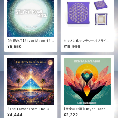
【白銀の月】Silver Moon 432
タキオン化✨フラワーオブライフ
(CD or HD音源)｜女神の癒や
キャンバス✨
¥5,550
¥19,999
し & 宇宙の基本周波数 432Hz
『The Flavor From The Oas
【黄金の砂漠】Libyan Dancer
is -432Hz Remastered Edi
(HD High Quality Audio) | T
¥4,444
¥2,222
tion-』
achyon Sound × Dragon S