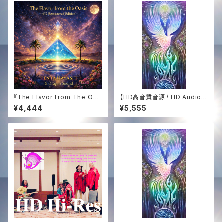
Mission Support ─ 150-So
ng CD Collection & "Golde
n Sun 444" Vinyl ＋ Video
＋ Audio
『The Flavor From The Oas
【HD高音質音源 / HD Audio】
is -432Hz Remastered Edi
白き鳳凰の歌 ─ The Song of
¥4,444
¥5,555
tion-』
The White Phoenix (432Hz
Sound Medicine)