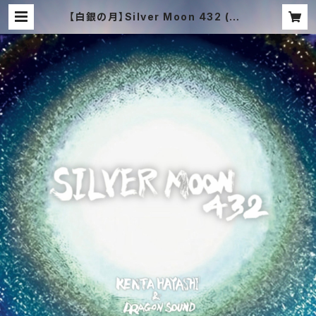
【白銀の月】Silver Moon 432 (CD
or HD音源)｜女神の癒やし & 宇宙
の基本周波数 432Hz | TACHYON
MUSIC ONLINE SHOP