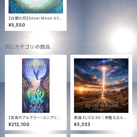
【白銀の月】Silver Moon 432
(CD or HD音源)｜女神の癒や
¥5,550
し & 宇宙の基本周波数 432Hz
同じカテゴリの商品
【至高のアルケミー・コンプリー
新曲 ELICE 66｜神聖なる444
ト】エジプト奉納支援 ─ 全150
Hz サウンドジャーニー｜KENT
¥212,100
¥3,333
曲CD ＆ 「Golden Sun 444」
A HAYASHI × Dragon Soun
アナログ盤 ＋ 映像 ＋ 音源【Th
d｜HD WAV音源✨
e Supreme Alchemy】Egypt