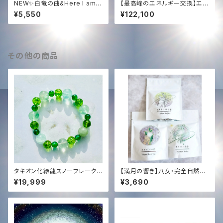
NEW✨白竜の曲&Here I am京
【最高峰のエネルギー交換】エジ
都ライブHDハイレゾWAV音源
プト奉納支援 ─ 映像＆白鳳凰
¥5,550
¥122,100
✨Solara&NOGI声入り✨
ソング ＋ 過去全150曲コンプリ
ート音源【Ultimate Support】
Egypt Mission ─ Video, W
hite Phoenix Song & Comp
lete 150-Song Discograph
その他の商品
y
タキオン化緑龍スノーフレーク❄️
【満月の響き】八女・完全自然栽
オリジナルブレンド✨ブレスレッ
培茶 (3点セット)｜Tachyon S
¥19,999
¥3,690
ト✨
ound Infused by KENTA HA
YASHI