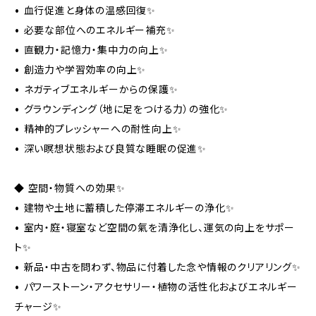
• 血行促進と身体の温感回復✨
• 必要な部位へのエネルギー補充✨
• 直観力・記憶力・集中力の向上✨
• 創造力や学習効率の向上✨
• ネガティブエネルギーからの保護✨
• グラウンディング（地に足をつける力）の強化✨
• 精神的プレッシャーへの耐性向上✨
• 深い瞑想状態および良質な睡眠の促進✨
◆ 空間・物質への効果✨
• 建物や土地に蓄積した停滞エネルギーの浄化✨
• 室内・庭・寝室など空間の氣を清浄化し、運気の向上をサポー
ト✨
• 新品・中古を問わず、物品に付着した念や情報のクリアリング✨
• パワーストーン・アクセサリー・植物の活性化およびエネルギー
チャージ✨