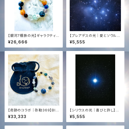
【銀河7種族の光】ギャラクティッ
【プレアデスの光｜愛とソウルメ
ク・セブン覚醒ブレスレット｜ス
イト】COBRA直伝・遠隔レイヒ
¥26,666
¥5,555
ロベニア最新チェンバー ＋ 聖
ーリング（15分）＋432Hzタキオ
なる光の調律
ン音源プレゼント｜心の癒やし・
良縁✨ Pleiades Ray Healin
g: Soulmate Love & Healin
g Heart (Remote 15min) +
432Hz Tachyon Music Gift
【奇跡のコラボ｜弥勒369】BIS
【シリウスの光｜喜びと許し】C
OWA監修×タキオン化✨コズミ
OBRA直伝・遠隔レイヒーリング
¥33,333
¥5,555
ック・ブレスレット（一点物）石の
（15分）＋432Hzタキオン音源
声を聞く選定｜チンターマニ埋
プレゼント｜カルマ解消・幸福✨
設支援
Sirius Ray Healing: Joy & K