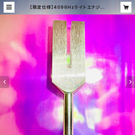
【限定仕様】4096Hzライトエナジー
音叉｜エンジェルゲート・ヒーリング
ツール✨ | TACHYON MUSIC ON
LINE SHOP