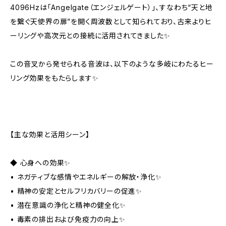
4096Hzは「Angelgate（エンジェルゲート）」、すなわち“天と地
を繋ぐ天使界の扉”を開く周波数として知られており、古来よりヒ
ーリングや高次元との接続に活用されてきました✨
この音叉から発せられる音波は、以下のような多岐にわたるヒー
リング効果をもたらします✨
【主な効果と活用シーン】
◆ 心身への効果✨
• ネガティブな感情やエネルギーの解放・浄化✨
• 精神の安定とセルフリカバリーの促進✨
• 潜在意識の浄化と精神の健全化✨
• 毒素の排出および免疫力の向上✨