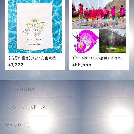
arma Erasure (Remote 15m
in) + 432Hz Tachyon Musi
c Gift
【満月の響き】八女・完全自然栽
11:11 AN AMUA祭典ドキュメン
培 焙じ茶 (徳柴茶園)｜Tachy
タリー映像+白龍スペシャルライ
¥1,222
¥55,555
on Sound Infused by KENT
ブ+ANで生まれる新曲CD✨at
A HAYASHI
ペルー by ソララ✨CD of The
White Dragon Live & New
Song at 11:11 AN AMUA✨&
Documentary Film
CATEGORY
チンターマニストーン
女神シリーズ