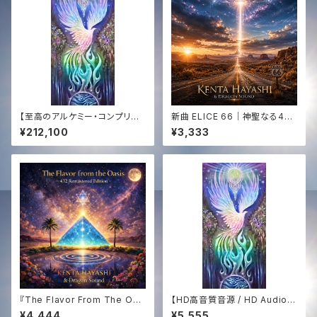
【至高のアルケミー・コンプリー
新曲 ELICE 66｜神聖なる444
ト】エジプト奉納支援 ─ 全150
Hz サウンドジャーニー｜KENT
¥212,100
¥3,333
曲CD ＆ 「Golden Sun 444」
A HAYASHI × Dragon Soun
アナログ盤 ＋ 映像 ＋ 音源【Th
d｜HD WAV音源✨
e Supreme Alchemy】Egypt
Mission Support ─ 150-So
ng CD Collection & "Golde
n Sun 444" Vinyl ＋ Video
＋ Audio
『The Flavor From The Oas
【HD高音質音源 / HD Audio】
is -432Hz Remastered Edi
白き鳳凰の歌 ─ The Song of
¥4,444
¥5,555