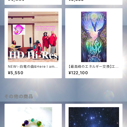
tion-』
The White Phoenix (432Hz
Sound Medicine)
NEW✨白竜の曲&Here I am京
【最高峰のエネルギー交換】エジ
都ライブHDハイレゾWAV音源
プト奉納支援 ─ 映像＆白鳳凰
¥5,550
¥122,100
✨Solara&NOGI声入り✨
ソング ＋ 過去全150曲コンプリ
ート音源【Ultimate Support】
Egypt Mission ─ Video, W
hite Phoenix Song & Comp
lete 150-Song Discograph
その他の商品
y