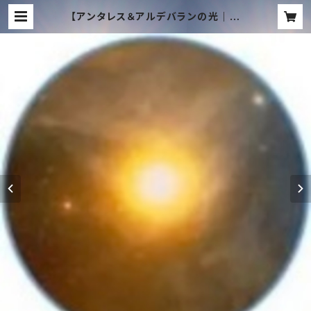
【アンタレス＆アルデバランの光｜魂
の回帰】COBRA直伝・遠隔レイヒー
リング（15分）＋432Hzタキオン音源
プレゼント｜トラウマ消去・過去世✨
Antares & Aldebaran Ray Hea
ling: Soul Elevation & Trauma
Erasure (Remote 15min) + 43
2Hz Tachyon Music Gift | TAC
HYON MUSIC ONLINE SHOP