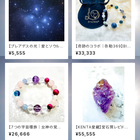
【プレアデスの光｜愛とソウルメ
【奇跡のコラボ｜弥勒369】BIS
イト】COBRA直伝・遠隔レイヒ
OWA監修×タキオン化✨コズミ
¥5,555
¥33,333
ーリング（15分）＋432Hzタキオ
ック・ブレスレット（一点物）石の
ン音源プレゼント｜心の癒やし・
声を聞く選定｜チンターマニ埋
良縁✨ Pleiades Ray Healin
設支援
g: Soulmate Love & Healin
g Heart (Remote 15min) +
432Hz Tachyon Music Gift
【7つの宇宙種族｜女神の覚醒】
【KENTA愛蔵】宝石質レピドラ
タキオン＆光エネルギー化✨オリ
イト原石 (79g)｜スロベニア・
¥26,666
¥55,555
ジナル女神ブレンド・ブレスレッ
オリジナルタキオン化済