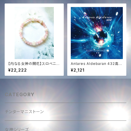
ト（内径15cm）愛・豊かさ・直感
【内なる女神の開花】スロベニア
Antares Aldebaran 432高音
最新チェンバー・アクティベーシ
質WAV音源♪
¥22,222
¥2,121
ョン済✨ ローズクォーツ＆水晶・
女神ブレスレット｜無条件の愛
と浄化の光
CATEGORY
チンターマニストーン
女神シリーズ