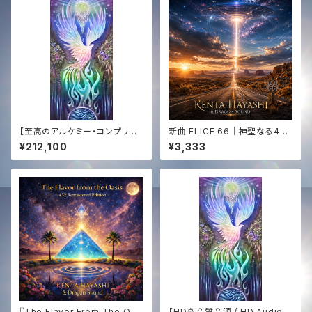
【至高のアルケミー・コンプリー
新曲 ELICE 66｜神聖なる444
ト】エジプト奉納支援 ─ 全150
Hz サウンドジャーニー｜KENT
¥212,100
¥3,333
曲CD ＆ 「Golden Sun 444」
A HAYASHI × Dragon Soun
アナログ盤 ＋ 映像 ＋ 音源【Th
d｜HD WAV音源✨
e Supreme Alchemy】Egypt
Mission Support ─ 150-So
ng CD Collection & "Golde
n Sun 444" Vinyl ＋ Video
＋ Audio
『The Flavor From The Oas
【HD高音質音源 / HD Audio】