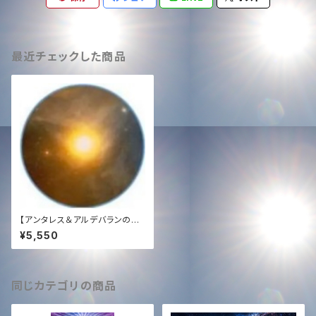
最近チェックした商品
【アンタレス＆アルデバランの光
｜魂の回帰】COBRA直伝・遠隔
¥5,550
レイヒーリング（15分）＋432H
zタキオン音源プレゼント｜トラ
ウマ消去・過去世✨ Antares &
Aldebaran Ray Healing: So
ul Elevation & Trauma Eras
同じカテゴリの商品
ure (Remote 15min) + 432
Hz Tachyon Music Gift