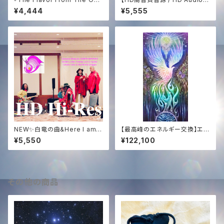
is -432Hz Remastered Edi
白き鳳凰の歌 ─ The Song of
¥4,444
¥5,555
tion-』
The White Phoenix (432Hz
Sound Medicine)
NEW✨白竜の曲&Here I am京
【最高峰のエネルギー交換】エジ
都ライブHDハイレゾWAV音源
プト奉納支援 ─ 映像＆白鳳凰
¥5,550
¥122,100
✨Solara&NOGI声入り✨
ソング ＋ 過去全150曲コンプリ
ート音源【Ultimate Support】
Egypt Mission ─ Video, W
hite Phoenix Song & Comp
lete 150-Song Discograph
その他の商品
y