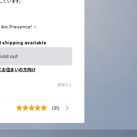
しています。
.
 I Am Presence! ✨
l shipping available
Sold out
にお住まいの方向け
通報する
(31)