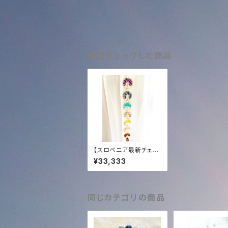
最近チェックした商品
【スロベニア最新チェン
バー・宇宙7種族アクテ
¥33,333
ィベーション済】7チャク
ラ・ツリー・オブ・ライフ
（生命の七つの樹）クリ
スタルポータル
同じカテゴリの商品