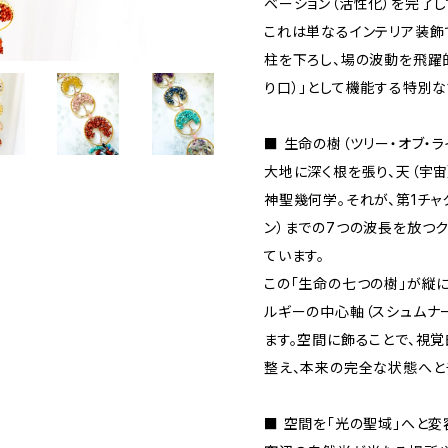
ベーション（活性化）を完了し
これは単なるインテリア装飾
柱を下ろし、場の波動を飛躍
り口）」として機能する特別な
■ 生命の樹（ツリー・オブ・
大地に深く根を張り、天（宇宙
神聖幾何学。それが、第1チャ
ン）までの7つの波長を放つ
ています。
この「生命の七つの樹」が縦
ルギーの中心軸（スシュムナ
ます。空間に飾ることで、視
整え、本来の完全な状態へとチ
■ 空間を「光の聖域」へと変