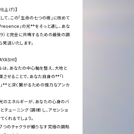
なる仕上げ)】
して、この「生命の七つの樹」に改めて
AM Presence」の光**をそっと通し、あな
クラ）と完全に共鳴するための最後の調
てから発送いたします。
AYASHI】
ルは、あなたの中心軸を整え、大地と
させることで、あなた自身の**「I
神性）」**と深く繋がるための強力なアンカ
光のエネルギーが、あなたの心身のバ
とチューニング（調律）し、アセンショ
てくれるでしょう。
、7つのチャクラが織りなす究極の調和