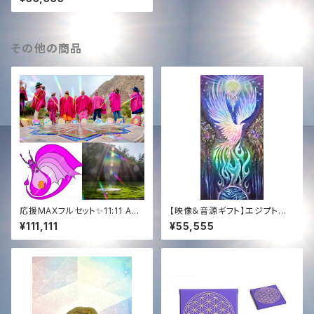
化ヴァイオレット・フローライト・
マスターデバイス
その他の商品
応援MAXフルセット✨11:11 AN
【映像＆音源ギフト】エジプト奉
AMUA祭典ドキュメンタリー映
納ミッション支援 ─ 白鳳凰ソン
¥111,111
¥55,555
像+白龍スペシャルライブ+AN
グ ＋ 特別ドキュメンタリー【Vid
で生まれる新曲CD✨at ペルー
eo & Audio Gift】Egypt Mis
by ソララ✨CD of The White
sion Support ─ The White
Dragon Live & New Song a
Phoenix Song + Special D
t 11:11 AN AMUA✨& Docum
ocumentary
entary Film + Special Vide
o Message for you✨