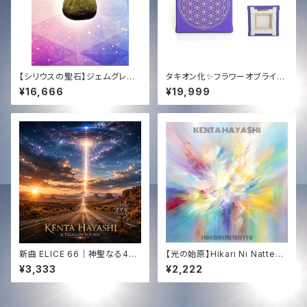
【シリウスの聖石】ジェムグレー
タキオン化✨フラワーオブライフ
ド・チンターマニストーン (5.4g)
キャンバス✨
¥16,666
¥19,999
｜至高の透明度 ＋ 恒久的タキ
オン化
新曲 ELICE 66｜神聖なる444
【光の始原】Hikari Ni Natte
Hz サウンドジャーニー｜KENT
(HD High Quality Audio) | T
¥3,333
¥2,222
A HAYASHI × Dragon Soun
achyon Sound × Dragon S
d｜HD WAV音源✨
ound