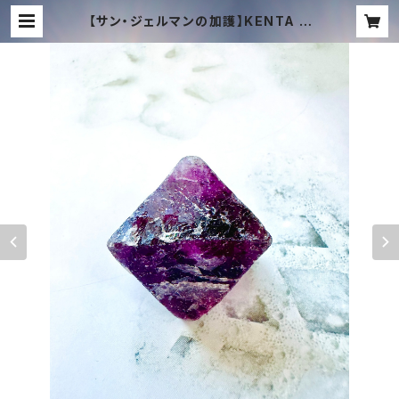
【サン・ジェルマンの加護】KENTA H
AYASHI 祭壇供奏：タキオン化ヴァイ
オレット・フローライト・マスターデバ
イス | TACHYON MUSIC ONLINE
SHOP