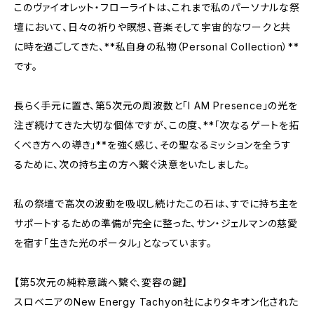
このヴァイオレット・フローライトは、これまで私のパーソナルな祭
壇において、日々の祈りや瞑想、音楽そして宇宙的なワークと共
に時を過ごしてきた、**私自身の私物（Personal Collection）**
です。
長らく手元に置き、第5次元の周波数と「I AM Presence」の光を
注ぎ続けてきた大切な個体ですが、この度、**「次なるゲートを拓
くべき方への導き」**を強く感じ、その聖なるミッションを全うす
るために、次の持ち主の方へ繋ぐ決意をいたしました。
私の祭壇で高次の波動を吸収し続けたこの石は、すでに持ち主を
サポートするための準備が完全に整った、サン・ジェルマンの慈愛
を宿す「生きた光のポータル」となっています。
【第5次元の純粋意識へ繋ぐ、変容の鍵】
スロベニアのNew Energy Tachyon社によりタキオン化された