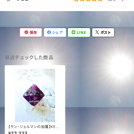
保存
シェア
LINE
ポスト
最近チェックした商品
【サン・ジェルマンの加護】KENT
A HAYASHI 祭壇供奏：タキオン
¥33,333