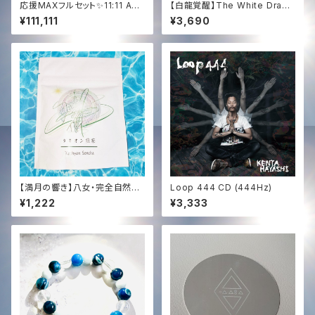
応援MAXフルセット✨11:11 AN
【白龍覚醒】The White Drago
AMUA祭典ドキュメンタリー映
n (HD高音質WAV) スペシャル・
¥111,111
¥3,690
像+白龍スペシャルライブ+AN
エナジーVer. with Dragon S
で生まれる新曲CD✨at ペルー
ound｜地球変容の純真愛周波
by ソララ✨CD of The White
数
Dragon Live & New Song a
t 11:11 AN AMUA✨& Docum
entary Film + Special Vide
o Message for you✨
【満月の響き】八女・完全自然栽
Loop 444 CD (444Hz)
培 煎茶 (徳柴茶園)｜Tachyon
¥1,222
¥3,333
Sound Infused by KENTA
HAYASHI