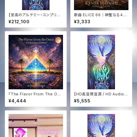
【至高のアルケミー・コンプリー
新曲 ELICE 66｜神聖なる444
ト】エジプト奉納支援 ─ 全150
Hz サウンドジャーニー｜KENT
¥212,100
¥3,333
曲CD ＆ 「Golden Sun 444」
A HAYASHI × Dragon Soun
アナログ盤 ＋ 映像 ＋ 音源【Th
d｜HD WAV音源✨
e Supreme Alchemy】Egypt
Mission Support ─ 150-So
ng CD Collection & "Golde
n Sun 444" Vinyl ＋ Video
＋ Audio
『The Flavor From The Oas
【HD高音質音源 / HD Audio】
is -432Hz Remastered Edi
白き鳳凰の歌 ─ The Song of
¥4,444
¥5,555
tion-』
The White Phoenix (432Hz
Sound Medicine)