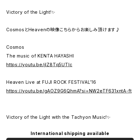
Victory of the Light!✨
CosmosとHeavenの映像こちらからお楽しみ頂けます♪
Cosmos
The music of KENTA HAYASHI
https://youtu.be/jIZ8Tq5UTlc
Heaven Live at FUJI ROCK FESTIVAL’16
https://youtu.be/gAOZ9G6QhmA?si=NW2eTF631xntA-ft
Victory of the Light with the Tachyon Music!✨
International shipping available