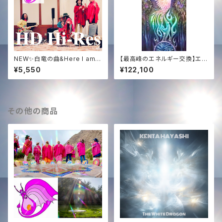
NEW✨白竜の曲&Here I am京
【最高峰のエネルギー交換】エジ
都ライブHDハイレゾWAV音源
プト奉納支援 ─ 映像＆白鳳凰
¥5,550
¥122,100
✨Solara&NOGI声入り✨
ソング ＋ 過去全150曲コンプリ
ート音源【Ultimate Support】
Egypt Mission ─ Video, W
hite Phoenix Song & Comp
lete 150-Song Discograph
その他の商品
y