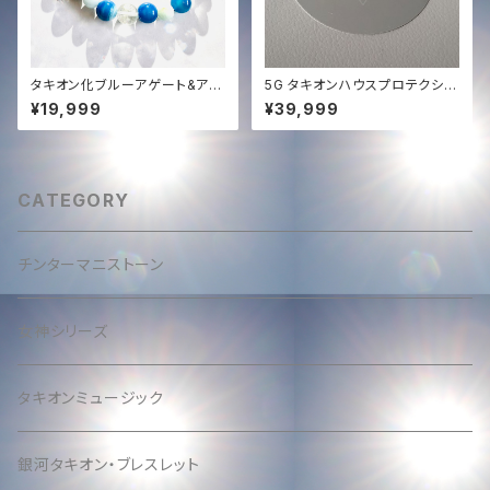
タキオン化ブルーアゲート&アク
5G タキオンハウスプロテクショ
アマリンオリジナルブレスレット
ン✨
¥19,999
¥39,999
✨
CATEGORY
チンターマニストーン
女神シリーズ
タキオンミュージック
銀河タキオン・ブレスレット