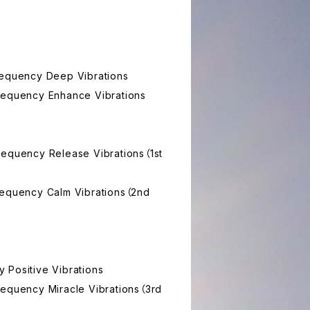
requency Deep Vibrations
requency Enhance Vibrations
requency Release Vibrations（1st
requency Calm Vibrations（2nd
 Positive Vibrations
requency Miracle Vibrations（3rd