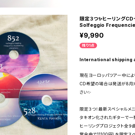
限定３つ✨ヒーリングCDセ
Solfeggio Frequenci
¥9,990
残り1点
International shipping 
現在ヨーロッパツアー中によ
CD希望の場合は発送が8月
さい✨
限定３つ！最新スペシャルメ
タキオン化されたギターで一
ヒーリングプロジェクト全９曲 
常全曲で11100円）を限定