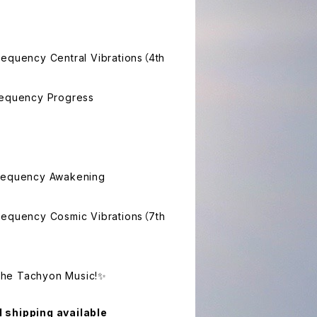
requency Central Vibrations（4th
requency Progress
Frequency Awakening
requency Cosmic Vibrations（7th
h the Tachyon Music!✨
l shipping available