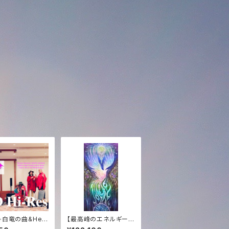
✨白竜の曲&Her
【最高峰のエネルギー
 am京都ライブHDハ
交換】エジプト奉納支援