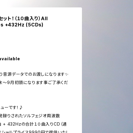
ット！（１０曲入り）All
es +432Hz (5CDs)
available
り音源データでのお渡しになります✨
末〜9月初頭になります事ご了承くだ
ニューです！♪
発録りされたソルフェジオ周波数
+ 432Hzの合計１０曲入りCD（通
スペシャルプライス9990円で提供いたし