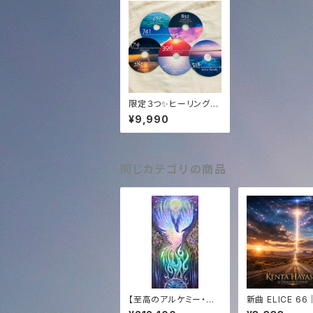
限定３つ✨ヒーリングC
Dセット！（１０曲入り）Al
¥9,990
l Solfeggio Frequen
cies +432Hz (5CDs)
同じカテゴリの商品
【至高のアルケミー・コ
新曲 ELICE 6
ンプリート】エジプト奉
なる444Hz サ