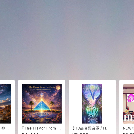
6｜神聖
『The Flavor From T
【HD高音質音源 / HD
NEW
ウンドジ
he Oasis -432Hz R
Audio】白き鳳凰の歌
e I