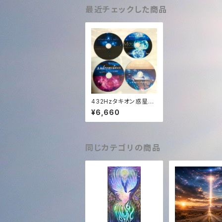
最近チェックした商品
432Hzタキオン惑星シ
リーズ全10曲のCD(Pl
¥6,660
anet Series 10 song
s)
同じカテゴリの商品