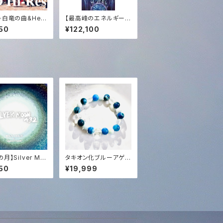
✨白竜の曲&Her
【最高峰のエネルギー
 am京都ライブHDハ
交換】エジプト奉納支援
50
¥122,100
WAV音源✨Sola
─ 映像＆白鳳凰ソング
NOGI声入り✨
＋ 過去全150曲コンプ
リート音源【Ultimate
Support】Egypt Miss
ion ─ Video, White
Phoenix Song & Co
mplete 150-Song Di
scography
月】Silver Mo
タキオン化ブルーアゲ
32 (CD or HD音
ート&アクアマリンオリ
50
¥19,999
女神の癒やし &
ジナルブレスレット✨
基本周波数 432