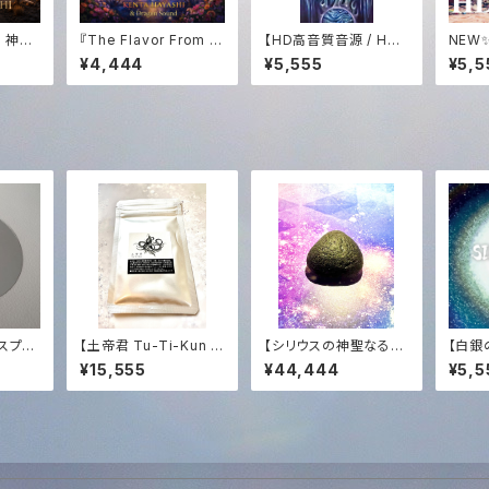
6｜神聖
『The Flavor From T
【HD高音質音源 / HD
NEW
ウンドジ
he Oasis -432Hz R
Audio】白き鳳凰の歌
e I
¥4,444
¥5,555
¥5,5
A HA
emastered Edition
─ The Song of The
イレゾ
on Sou
-』
White Phoenix (432
ra&
音源✨
Hz Sound Medicin
e)
ウスプロ
【土帝君 Tu-Ti-Kun /
【シリウスの神聖なる大
【白銀の
15g】星と大地の錬金
宝】マスターサイズ・チン
on 4
¥15,555
¥44,444
¥5,5
術〜完全なる調和・深き
ターマニストーン (10.5
源)｜
内なる森の覚醒〜
g)｜至高の光のアンカ
宇宙の
ー ＋ 恒久的タキオン化
Hz