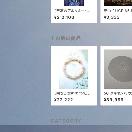
【至高のアルケミー・コ
新曲 ELICE 6
ンプリート】エジプト奉
なる444Hz サ
¥212,100
¥3,333
納支援 ─ 全150曲CD
ャーニー｜KENT
＆ 「Golden Sun 44
YASHI × Drag
4」アナログ盤 ＋ 映像
nd｜HD WAV
＋ 音源【The Suprem
e Alchemy】Egypt M
その他の商品
ission Support ─ 15
0-Song CD Collecti
on & "Golden Sun 4
44" Vinyl ＋ Video
＋ Audio
【内なる女神の開花】ス
5G タキオンハ
ロベニア最新チェンバ
テクション✨
¥22,222
¥39,999
ー・アクティベーション
済✨ ローズクォーツ＆
水晶・女神ブレスレット
｜無条件の愛と浄化の
光
CATEGORY