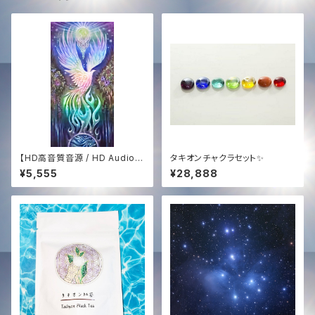
【HD高音質音源 / HD Audio】
タキオンチャクラセット✨
白き鳳凰の歌 ─ The Song of
¥5,555
¥28,888
The White Phoenix (432Hz
Sound Medicine)