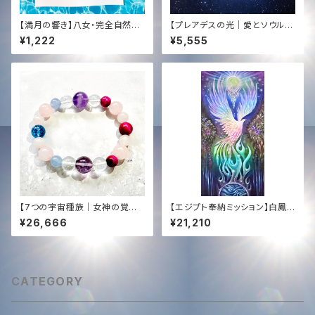
【満月の響き】八女・完全自然栽
【プレアデスの光｜愛とソウルメ
培 和紅茶 (徳柴茶園)｜Tachy
イト】COBRA直伝・遠隔レイヒ
¥1,222
¥5,555
on Sound Infused by KENT
ーリング（15分）＋432Hzタキオ
A HAYASHI
ン音源プレゼント｜心の癒やし・
良縁✨ Pleiades Ray Healin
g: Soulmate Love & Healin
g Heart (Remote 15min) +
432Hz Tachyon Music Gift
【7つの宇宙種族｜女神の覚醒】
【エジプト奉納ミッション】白鳳
タキオン＆光エネルギー化✨オリ
凰ソング具現化サポート ─ 特
¥26,666
¥21,210
ジナル女神ブレンド・ブレスレッ
製CD ＆ HD高音質音源プレゼ
ト（内径15cm）愛・豊かさ・直感
ント【Egypt Mission Suppor
t】The White Phoenix Manif
estation ─ Special CD & H
D Audio Gift
CATEGORY