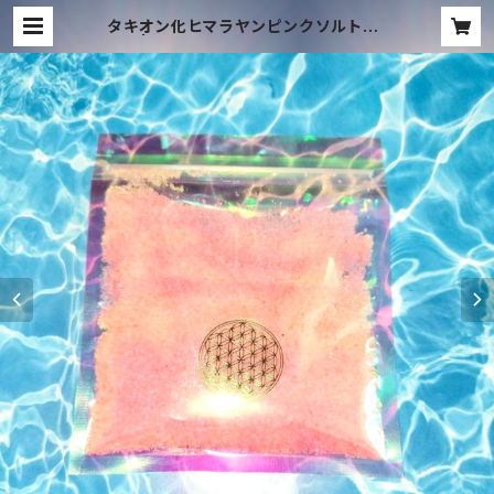
タキオン化ヒマラヤンピンクソルト50
g✨ | TACHYON MUSIC ONLINE
SHOP