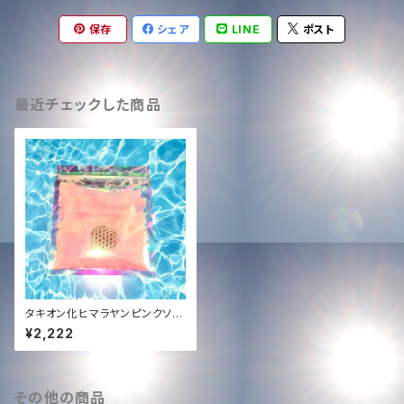
保存
シェア
LINE
ポスト
最近チェックした商品
タキオン化ヒマラヤンピンクソル
ト50g✨
¥2,222
その他の商品