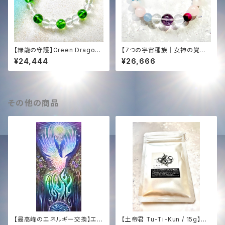
【緑龍の守護】Green Dragon
【7つの宇宙種族｜女神の覚醒】
Blend (Peridot & Crystal)｜
タキオン＆光エネルギー化✨オリ
¥24,444
¥26,666
スロベニア光エネルギー化 ＋
ジナル女神ブレンド・ブレスレッ
聖なる光の調律
ト（内径15cm）愛・豊かさ・直感
その他の商品
【最高峰のエネルギー交換】エジ
【土帝君 Tu-Ti-Kun / 15g】星