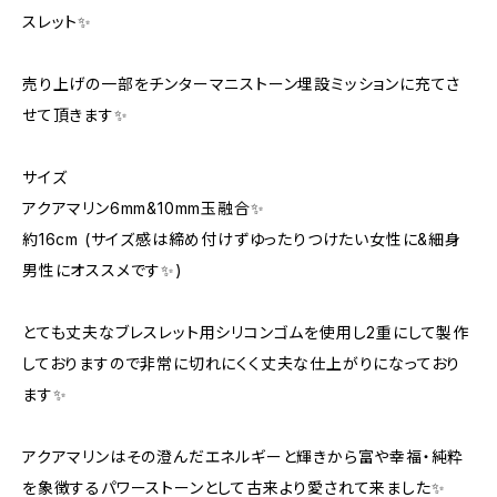
スレット✨
売り上げの一部をチンターマニストーン埋設ミッションに充てさ
せて頂きます✨
サイズ
アクアマリン6mm&10mm玉融合✨
約16cm (サイズ感は締め付けずゆったりつけたい女性に&細身
男性にオススメです✨)
とても丈夫なブレスレット用シリコンゴムを使用し2重にして製作
しておりますので非常に切れにくく丈夫な仕上がりになっており
ます✨
アクアマリンはその澄んだエネルギーと輝きから富や幸福・純粋
を象徴するパワーストーンとして古来より愛されて来ました✨