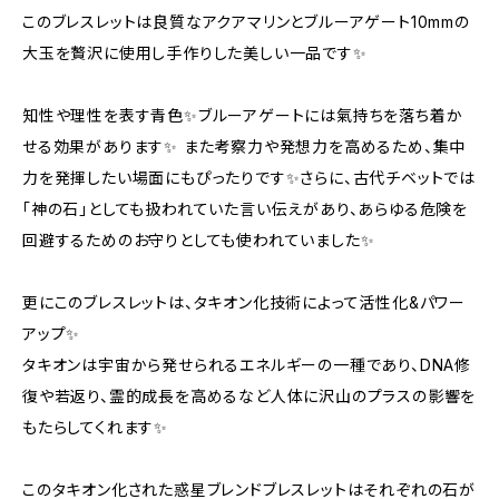
このブレスレットは良質なアクアマリンとブルーアゲート10mmの
大玉を贅沢に使用し手作りした美しい一品です✨
知性や理性を表す青色✨ブルーアゲートには氣持ちを落ち着か
せる効果があります✨ また考察力や発想力を高めるため、集中
力を発揮したい場面にもぴったりです✨さらに、古代チベットでは
「神の石」としても扱われていた言い伝えがあり、あらゆる危険を
回避するためのお守りとしても使われていました✨
更にこのブレスレットは、タキオン化技術によって活性化&パワー
アップ✨
タキオンは宇宙から発せられるエネルギーの一種であり、DNA修
復や若返り、霊的成長を高めるなど人体に沢山のプラスの影響を
もたらしてくれます✨
このタキオン化された惑星ブレンドブレスレットはそれぞれの石が