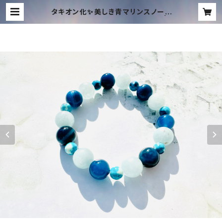
タキオン化✨美しき青マリンスノー❄️
オリジナルブレンドブレスレット✨ | T
ACHYON MUSIC ONLINE SHOP