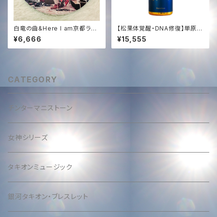
白竜の曲&Here I am京都ライ
【松果体覚醒・DNA修復】単原子
ブ音源&スタジオ録音4曲入りC
ゴールド AquAurum｜Light
¥6,666
¥15,555
D又はWAV音源✨Solara&NO
Mandalas社製 ＋ 聖なる光の
GI声入り✨
調律
CATEGORY
チンターマニストーン
女神シリーズ
タキオンミュージック
銀河タキオン・ブレスレット