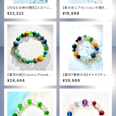
【内なる女神の開花】スロベニア
【紫の炎とアセンションの導き】
最新チェンバー・アクティベーシ
スロベニア最新チェンバー・アク
¥22,222
¥19,999
ョン済✨ ローズクォーツ＆水晶・
ティベーション済✨ 高波動アメ
女神ブレスレット｜無条件の愛
ジスト・ブレスレット｜セント・ジ
と浄化の光
ャーメインの浄化と高次への接
続
【銀河の緑】Cosmic Planet G
【銀河7種族の光】ギャラクティッ
reen Blend (一点物) | オリジ
ク・セブン覚醒ブレスレット｜ス
¥24,444
¥26,666
ナルタキオン ＋ 聖なる光の調
ロベニア最新チェンバー ＋ 聖
律
なる光の調律