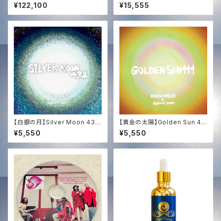
プト奉納支援 ─ 映像＆白鳳凰
と大地の錬金術〜完全なる調
¥122,100
¥15,555
ソング ＋ 過去全150曲コンプリ
和・深き内なる森の覚醒〜
ート音源【Ultimate Support】
Egypt Mission ─ Video, W
hite Phoenix Song & Comp
lete 150-Song Discograph
y
【白銀の月】Silver Moon 432
【黄金の太陽】Golden Sun 44
(CD or HD音源)｜女神の癒や
4 (CD or HD音源)｜超高波動
¥5,550
¥5,550
し & 宇宙の基本周波数 432Hz
ヒーリング 444Hz