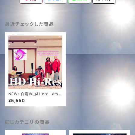
最近チェックした商品
NEW✨白竜の曲&Here I am京
都ライブHDハイレゾWAV音源
¥5,550
✨Solara&NOGI声入り✨
同じカテゴリの商品