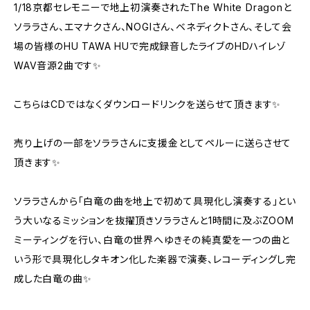
1/18京都セレモニーで地上初演奏されたThe White Dragonと
ソララさん、エマナクさん、NOGIさん、ベネディクトさん、そして会
場の皆様のHU TAWA HUで完成録音したライブのHDハイレゾ
WAV音源2曲です✨
こちらはCDではなくダウンロードリンクを送らせて頂きます✨
売り上げの一部をソララさんに支援金としてペルーに送らさせて
頂きます✨
ソララさんから「白竜の曲を地上で初めて具現化し演奏する」とい
う大いなるミッションを抜擢頂きソララさんと1時間に及ぶZOOM
ミーティングを行い、白竜の世界へゆきその純真愛を一つの曲と
いう形で具現化しタキオン化した楽器で演奏、レコーディングし完
成した白竜の曲✨