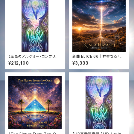
【至高のアルケミー・コンプリー
新曲 ELICE 66｜神聖なる444
ト】エジプト奉納支援 ─ 全150
Hz サウンドジャーニー｜KENT
¥212,100
¥3,333
曲CD ＆ 「Golden Sun 444」
A HAYASHI × Dragon Soun
アナログ盤 ＋ 映像 ＋ 音源【Th
d｜HD WAV音源✨
e Supreme Alchemy】Egypt
Mission Support ─ 150-So
ng CD Collection & "Golde
n Sun 444" Vinyl ＋ Video
＋ Audio
『The Flavor From The Oas
【HD高音質音源 / HD Audio】