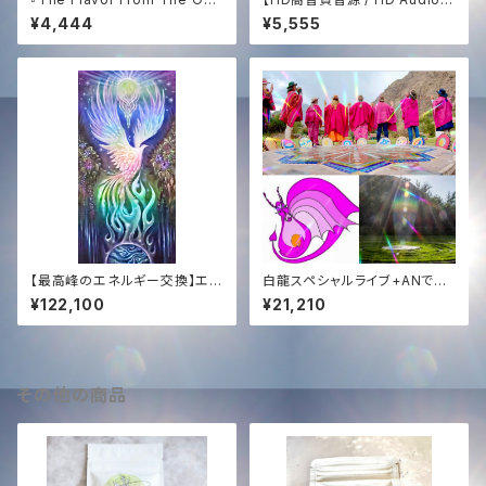
is -432Hz Remastered Edi
白き鳳凰の歌 ─ The Song of
¥4,444
¥5,555
tion-』
The White Phoenix (432Hz
Sound Medicine)
【最高峰のエネルギー交換】エジ
白龍スペシャルライブ+ANで生
プト奉納支援 ─ 映像＆白鳳凰
まれる新曲CD✨at ペルー11:11
¥122,100
¥21,210
ソング ＋ 過去全150曲コンプリ
AN AMUA祭典 by ソララ✨CD
ート音源【Ultimate Support】
of The White Dragon Live
Egypt Mission ─ Video, W
& New Song at 11:11 AN AM
hite Phoenix Song & Comp
UA✨
lete 150-Song Discograph
その他の商品
y