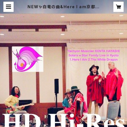
NEW✨白竜の曲&Here I am京都ラ
イブHDハイレゾWAV音源✨Solara
&NOGI声入り✨ | TACHYON MUS
IC ONLINE SHOP