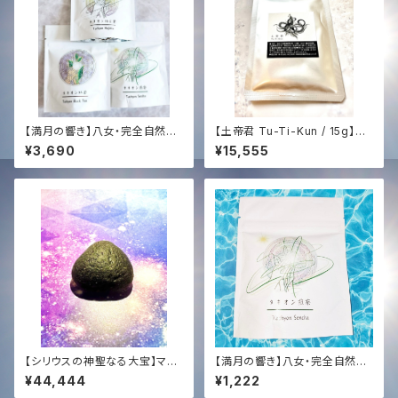
【満月の響き】八女・完全自然栽
【土帝君 Tu-Ti-Kun / 15g】星
培茶 (3点セット)｜Tachyon S
と大地の錬金術〜完全なる調
¥3,690
¥15,555
ound Infused by KENTA HA
和・深き内なる森の覚醒〜
YASHI
【シリウスの神聖なる大宝】マス
【満月の響き】八女・完全自然栽
ターサイズ・チンターマニストー
培 煎茶 (徳柴茶園)｜Tachyon
¥44,444
¥1,222
ン (10.5g)｜至高の光のアンカ
Sound Infused by KENTA