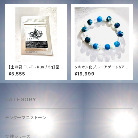
ー ＋ 恒久的タキオン化
HAYASHI
【土帝君 Tu-Ti-Kun / 5g】星と
タキオン化ブルーアゲート&アク
大地の錬金術〜はじまりの儀
アマリンオリジナルブレスレット
¥5,555
¥19,999
式・光との出逢い〜
✨
CATEGORY
チンターマニストーン
女神シリーズ