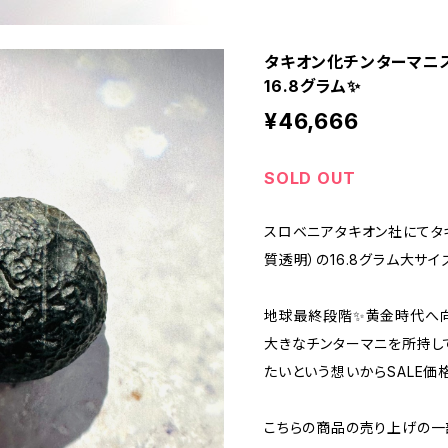
タキオン化チンターマニ
16.8グラム✨
¥46,666
SOLD OUT
スロベニアタキオン社にてタ
質透明）の16.8グラム大サ
地球最終段階✨黄金時代へ向
大きなチンターマニを所持し
たいという想いからSALE価
こちらの商品の売り上げの一