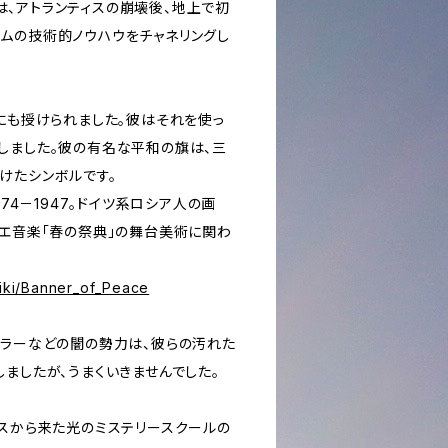
―彼女たちは、アトランティスの崩壊後、地上で初
ムの技術的ノウハウをチャネリングし
ヒにも授けられました。彼はそれを使っ
しました。彼の有名な平和の旗は、三
けたシンボルです。
874－1947。ドイツ系ロシア人の画
レエ音楽「春の祭典」の舞台美術に関わ
wiki/Banner_of_Peace
トラーなどの闇の勢力は、彼らの汚れた
ましたが、うまくいきませんでした。
ィスから来た光のミステリースクールの