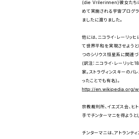
(die Vrilerinnen)―
めて実施される宇宙プログラ
ました――に渡りました。
他には、ニコライ･レーリッ
て世界平和を実現させようと
つのシリウス恒星系に関連づ
(訳注：ニコライ･レーリッヒ1
家。ストラヴィンスキーのバ
ったことでも有名)。
http://en.wikipedia.org/
宗教裁判所、イエズス会、ヒ
手でチンターマニを得ようとし
チンターマニは、アトランテ