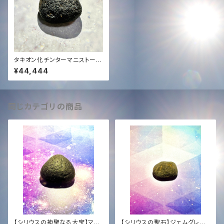
タキオン化チンターマニストーン
超高品質透明大サイズ15.4グラ
¥44,444
ム✨
同じカテゴリの商品
【シリウスの神聖なる大宝】マス
【シリウスの聖石】ジェムグレー