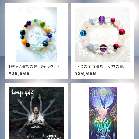
ント【Egypt Mission Suppor
t】The White Phoenix Manif
estation ─ Special CD & H
D Audio Gift
【銀河7種族の光】ギャラクティッ
【7つの宇宙種族｜女神の覚醒】
ク・セブン覚醒ブレスレット｜ス
タキオン＆光エネルギー化✨オリ
¥26,666
¥26,666
ロベニア最新チェンバー ＋ 聖
ジナル女神ブレンド・ブレスレッ
なる光の調律
ト（内径15cm）愛・豊かさ・直感