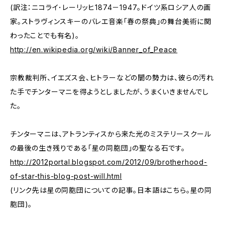
(訳注：ニコライ･レーリッヒ1874－1947。ドイツ系ロシア人の画
家。ストラヴィンスキーのバレエ音楽「春の祭典」の舞台美術に関
わったことでも有名)。
http://en.wikipedia.org/wiki/Banner_of_Peace
宗教裁判所、イエズス会、ヒトラーなどの闇の勢力は、彼らの汚れ
た手でチンターマニを得ようとしましたが、うまくいきませんでし
た。
チンターマニは、アトランティスから来た光のミステリースクール
の最後の生き残りである「星の同胞団」の聖なる石です。
http://2012portal.blogspot.com/2012/09/brotherhood-
of-star-this-blog-post-will.html
(リンク先は星の同胞団についての記事。日本語はこちら。星の同
胞団)。