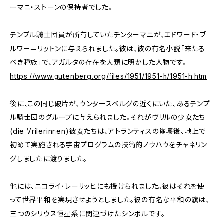
ーマニ・ストーンの保持者でした。
テンプル騎士団員が所有していたチンターマニが、エドワード・ブ
ルワー＝リットンに与えられました。彼は、彼の有名小説「来たる
べき種族」で、アガルタの存在を人類に明かした人物です。
https://www.gutenberg.org/files/1951/1951-h/1951-h.htm
後に、この同じ破片が、ウンタースベルグの近くにいた、あるテンプ
ル騎士団のグループに与えられました。それがヴリルの少女たち
(die Vrilerinnen)――彼女たちは、アトランティスの崩壊後、地上で
初めて実施される宇宙プログラムの技術的ノウハウをチャネリン
グしました――に渡りました。
他には、ニコライ･レーリッヒにも授けられました。彼はそれを使
って世界平和を実現させようとしました。彼の有名な平和の旗は、
三つのシリウス恒星系に関連づけたシンボルです。