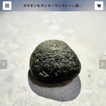
タキオン化チンターマニストーン超高
品質透明大サイズ15.4グラム✨ | TA
CHYON MUSIC ONLINE SHOP