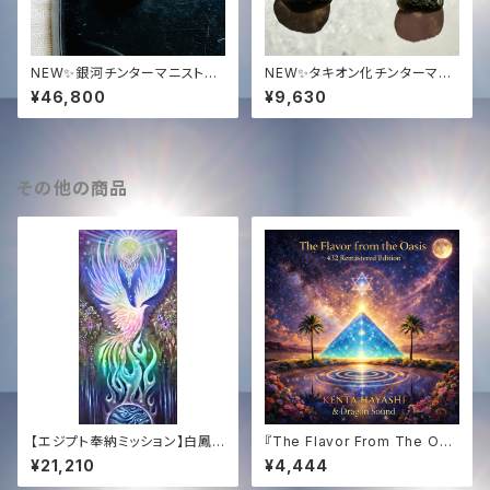
NEW✨銀河チンターマニストー
NEW✨タキオン化チンターマニ
ン5.9グラム✨
ストーン高品質ジェムグレード✨
¥46,800
¥9,630
2-3g✨
その他の商品
【エジプト奉納ミッション】白鳳
『The Flavor From The Oas
凰ソング具現化サポート ─ 特
is -432Hz Remastered Edi
¥21,210
¥4,444
製CD ＆ HD高音質音源プレゼ
tion-』