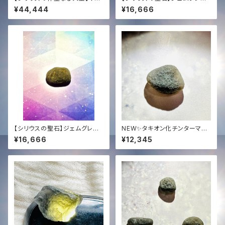
ターサイズ・チンターマニストー
ド・チンターマニストーン (5.4g)
¥44,444
¥16,666
ン (10.5g)｜至高の光のアンカ
｜至高の透明度 ＋ 恒久的タキ
ー ＋ 恒久的タキオン化
オン化
【シリウスの聖石】ジェムグレー
NEW✨タキオン化チンターマニ
ド・チンターマニストーン (5.3g)
ストーン高品質ジェムグレード✨
¥16,666
¥12,345
｜至高の透明度 ＋ 恒久的タキ
3.7g✨
オン化