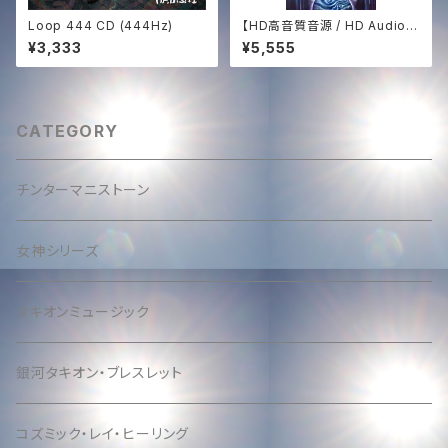
Loop 444 CD (444Hz)
【HD高音質音源 / HD Audio】
白き鳳凰の歌 ─ The Song of
¥3,333
¥5,555
The White Phoenix (432Hz
Sound Medicine)
CATEGORY
チンターマニストーン
女神シリーズ
タキオンミュージック
銀河タキオン・ブレスレット
コズミック・レイ・ヒーリング