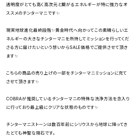
透明度がとても高く高次元と繋がるエネルギーが特に強力なオ
ススメのチンターマニです✨
現実地球進化最終段階✨黄金時代へ向かってこの素晴らしいエ
ネルギーの大きなチンターマニを所持してミッションを行ってくだ
さる方に届けたいという想いからSALE価格でご提供させて頂き
ます✨
こちらの商品の売り上げの一部をチンターマニミッションに充て
させて頂きます✨
COBRAが推奨しているチンターマニの特殊な洗浄方法を念入り
に行っており最上級にクリアな状態のものです✨
チンターマニストーンは数百年前にシリウスから地球に降ってき
たとても神聖な隕石です。