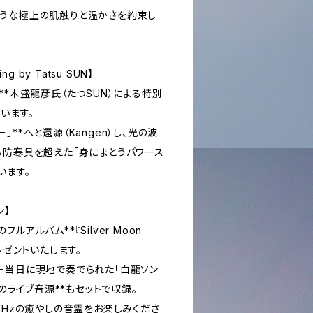
うな極上の肌触りと温かさを約束し
ing by Tatsu SUN】
**木盛龍彦氏（たつSUN）による特別
います。
**へと還源（Kangen）し、光の波
る防寒具を超えた「身にまとうパワース
います。
ン】
アルバム**『Silver Moon
レゼントいたします。
レモニー当日に現地で奏でられた「白龍ソン
ng）」のライブ音源**もセットで収録。
2Hzの癒やしの音霊をお楽しみくださ