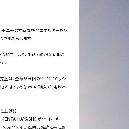
rgy: セレモニーの神聖な空間エネルギーを記
りをもたらします。
y: 木盛氏の加工により、生命力の根源に働き
す。
本品の売上は、全額が今回の**「11:11ミッシ
用されます。あなたのご購入が、地球へ
なる仕上げ)】
NTA HAYASHI）が**「レイキ
sence」の光**をそっと通し、感謝と共に最