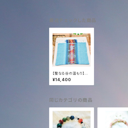
最近チェックした商品
【聖なる谷の温もり】He
art of AN アルパカ・マ
¥14,400
フラー (ハンドメイド)
＋ 432Hzアルバム特典
& 11:11 Mission Sup
port
同じカテゴリの商品