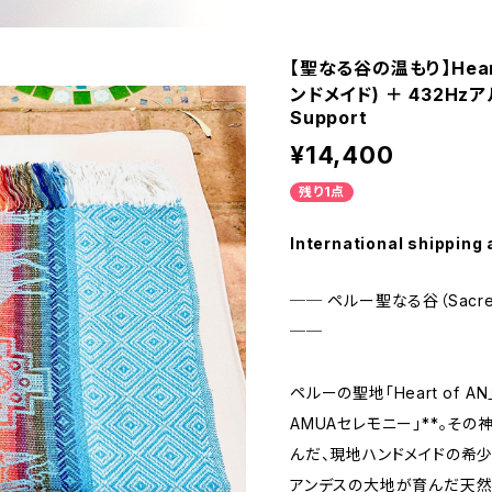
【聖なる谷の温もり】Hear
ンドメイド) ＋ 432Hzアルバ
Support
¥14,400
残り1点
International shipping 
── ペルー聖なる谷（Sacred 
──
ペルーの聖地「Heart of AN
AMUAセレモニー」**。そ
んだ、現地ハンドメイドの希少
アンデスの大地が育んだ天然