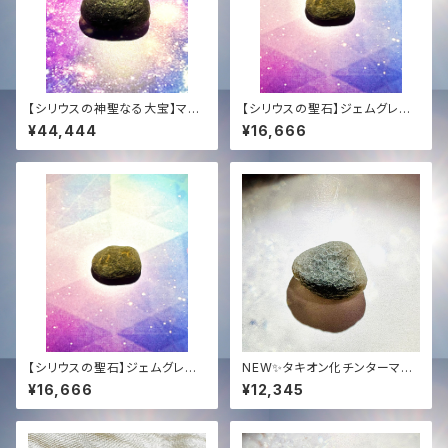
【シリウスの神聖なる大宝】マス
【シリウスの聖石】ジェムグレー
ターサイズ・チンターマニストー
ド・チンターマニストーン (5.4g)
¥44,444
¥16,666
ン (10.5g)｜至高の光のアンカ
｜至高の透明度 ＋ 恒久的タキ
ー ＋ 恒久的タキオン化
オン化
【シリウスの聖石】ジェムグレー
NEW✨タキオン化チンターマニ
ド・チンターマニストーン (5.3g)
ストーン高品質ジェムグレード✨
¥16,666
¥12,345
｜至高の透明度 ＋ 恒久的タキ
3.7g✨
オン化