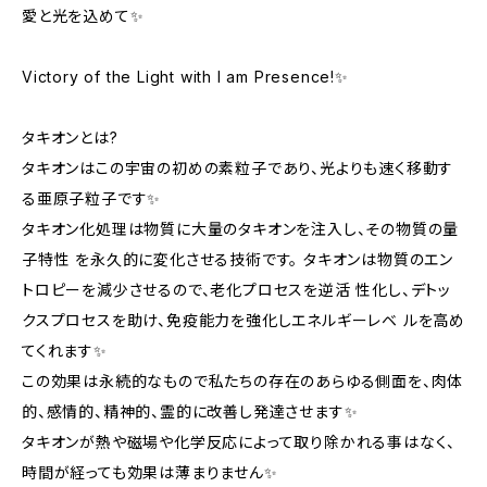
愛と光を込めて✨
Victory of the Light with I am Presence!✨
タキオンとは?
タキオンはこの宇宙の初めの素粒子であり、光よりも速く移動す
る亜原子粒子です✨
タキオン化処理は物質に大量のタキオンを注入し、その物質の量
子特性 を永久的に変化させる技術です。 タキオンは物質のエン
トロピーを減少させるので、老化プロセスを逆活 性化し、デトッ
クスプロセスを助け、免疫能力を強化しエネルギーレベ ルを高め
てくれます✨
この効果は永続的なもので私たちの存在のあらゆる側面を、肉体
的、感情的、精神的、霊的に改善し発達させます✨
タキオンが熱や磁場や化学反応によって取り除かれる事はなく、
時間が経っても効果は薄まりません✨