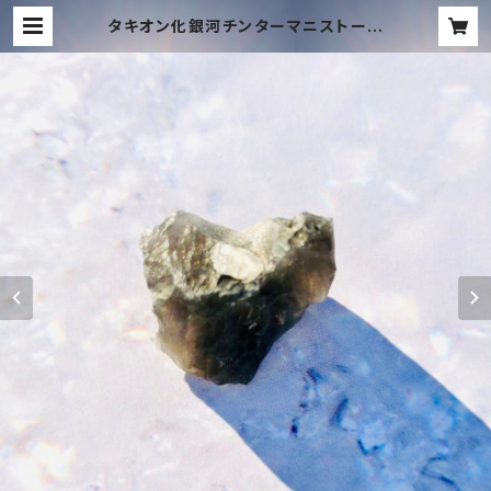
タキオン化銀河チンターマニストーン
3-4グラム✨&ハートオブANでの白
龍ソングと新曲プレゼント✨ | TACH
YON MUSIC ONLINE SHOP