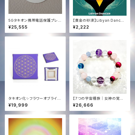
5Gタキオン携帯電話保護プレー
【黄金の砂漠】Libyan Dancer
ト✨
(HD High Quality Audio) | T
¥25,555
¥2,222
achyon Sound × Dragon S
ound
タキオン化✨フラワーオブライフ
【7つの宇宙種族｜女神の覚醒】
キャンバス✨
タキオン＆光エネルギー化✨オリ
¥19,999
¥26,666
ジナル女神ブレンド・ブレスレッ
ト（内径15cm）愛・豊かさ・直感