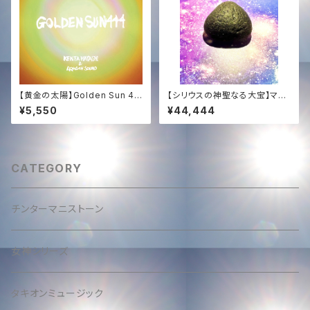
【黄金の太陽】Golden Sun 44
【シリウスの神聖なる大宝】マス
4 (CD or HD音源)｜超高波動
ターサイズ・チンターマニストー
¥5,550
¥44,444
ヒーリング 444Hz
ン (10.5g)｜至高の光のアンカ
ー ＋ 恒久的タキオン化
CATEGORY
チンターマニストーン
女神シリーズ
タキオンミュージック