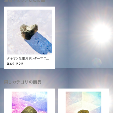
最近チェックした商品
タキオン化銀河チンターマニスト
ーン3-4グラム✨&ハートオブA
¥42,222
Nでの白龍ソングと新曲プレゼ
ント✨
同じカテゴリの商品