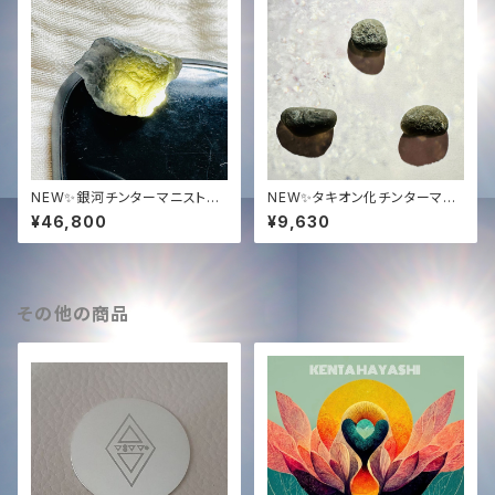
NEW✨銀河チンターマニストー
NEW✨タキオン化チンターマニ
ン5.9グラム✨
ストーン高品質ジェムグレード✨
¥46,800
¥9,630
2-3g✨
その他の商品