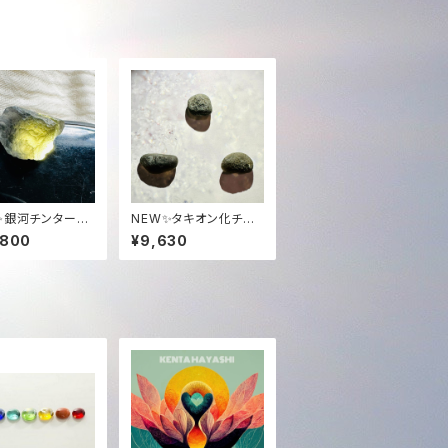
✨銀河チンターマ
NEW✨タキオン化チン
ーン5.9グラム✨
ターマニストーン高品質
,800
¥9,630
ジェムグレード✨2-3g
✨