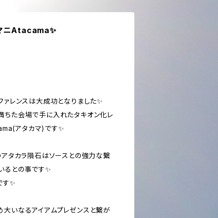
ニAtacama✨
ンファレンスは大成功となりました✨
満ちた会場で手に入れたタキオン化レ
ama(アタカマ)です✨
このアタカラ隕石はソースとの強力な繋
いるとの事です✨
です✨
め大いなるアイアムプレゼンスと繋が