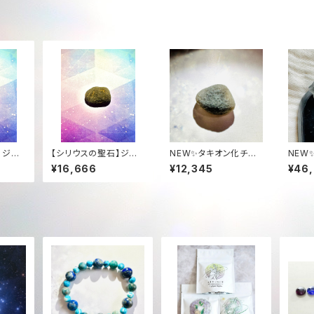
】ジェ
【シリウスの聖石】ジェ
NEW✨タキオン化チン
NEW
ターマ
ムグレード・チンターマ
ターマニストーン高品質
ニスト
¥16,666
¥12,345
¥46
g)｜至
ニストーン (5.3g)｜至
ジェムグレード✨3.7g
恒久的
高の透明度 ＋ 恒久的
✨
タキオン化