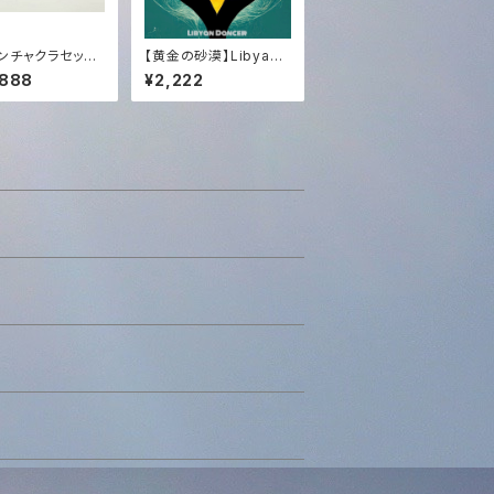
ンチャクラセット
【黄金の砂漠】Libyan
Dancer (HD High Qu
,888
¥2,222
ality Audio) | Tachy
on Sound × Dragon
Sound