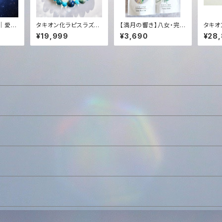
｜愛と
タキオン化ラピスラズリ
【満月の響き】八女・完
タキオ
BRA
&天然石オリジナルブレ
全自然栽培茶 (3点セッ
✨
¥19,999
¥3,690
¥28
ーリン
ンドブレスレット✨
ト)｜Tachyon Sound
Hzタキ
Infused by KENTA H
ント｜
AYASHI
 Ple
ling:
e & H
(Remot
2Hz T
Gift