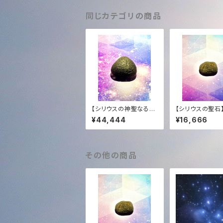
同じカテゴリの商品
【シリウスの神聖なる大
【シリウスの聖石
宝】マスターサイズ・チン
ムグレード・チン
¥44,444
¥16,666
ターマニストーン (10.5
ニストーン (5.4
g)｜至高の光のアンカ
高の透明度 ＋ 
ー ＋ 恒久的タキオン化
タキオン化
その他の商品