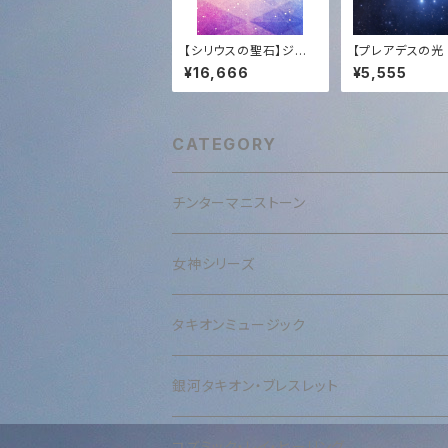
【シリウスの聖石】ジェ
【プレアデスの光
ムグレード・チンターマ
ソウルメイト】CO
¥16,666
¥5,555
ニストーン (5.4g)｜至
直伝・遠隔レイヒ
高の透明度 ＋ 恒久的
グ（15分）＋432
タキオン化
オン音源プレゼ
心の癒やし・良縁✨
iades Ray Hea
CATEGORY
Soulmate Lov
ealing Heart 
e 15min) + 43
achyon Music 
チンターマニストーン
女神シリーズ
タキオンミュージック
銀河タキオン・ブレスレット
コズミック・レイ・ヒーリング