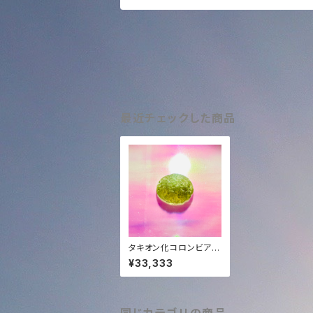
最近チェックした商品
タキオン化コロンビアナ
イト(レアチンターマニ)
¥33,333
超透明宝石グレード3.8
g✨