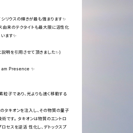
けてシリウスの輝きが最も強まります✨
ス由来のテクタイトも最大限に活性化
ています✨
に説明を引用させて頂きました✨)
h I am Presence ✨
素粒子であり、光よりも速く移動する
のタキオンを注入し、その物質の量子
技術です。 タキオンは物質のエントロ
プロセスを逆活 性化し、デトックスプ