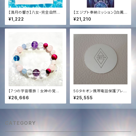
【満月の響き】八女・完全自然栽
【エジプト奉納ミッション】白鳳
培 和紅茶 (徳柴茶園)｜Tachy
凰ソング具現化サポート ─ 特
¥1,222
¥21,210
on Sound Infused by KENT
製CD ＆ HD高音質音源プレゼ
A HAYASHI
ント【Egypt Mission Suppor
t】The White Phoenix Manif
estation ─ Special CD & H
D Audio Gift
【7つの宇宙種族｜女神の覚醒】
5Gタキオン携帯電話保護プレー
タキオン＆光エネルギー化✨オリ
ト✨
¥26,666
¥25,555
ジナル女神ブレンド・ブレスレッ
ト（内径15cm）愛・豊かさ・直感
CATEGORY