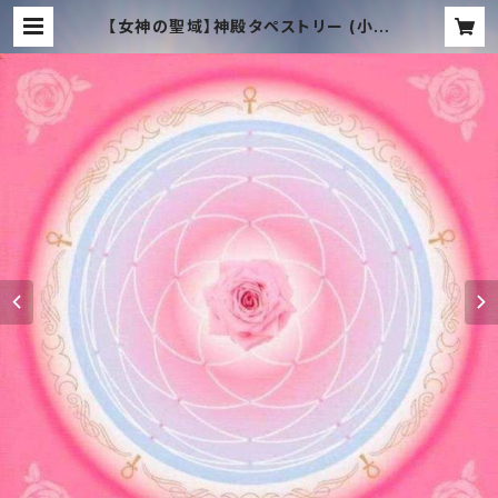
【女神の聖域】神殿タペストリー (小 3
0cm)｜SOTRデザイン ＋ タキオン
化 | TACHYON MUSIC ONLINE
SHOP