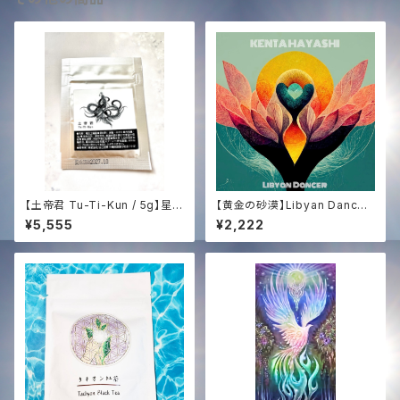
【土帝君 Tu-Ti-Kun / 5g】星と
【黄金の砂漠】Libyan Dancer
大地の錬金術〜はじまりの儀
(HD High Quality Audio) | T
¥5,555
¥2,222
式・光との出逢い〜
achyon Sound × Dragon S
ound