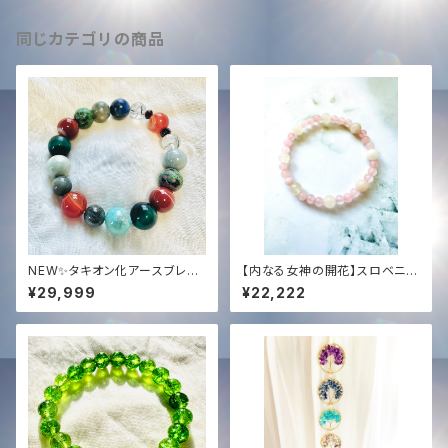
同じカテゴリの商品
NEW✨タキオン化アースブレス
【内なる女神の開花】スロベニア
レット✨グランディングと宇宙エ
最新チェンバー・アクティベーシ
¥29,999
¥22,222
ネルギーのバランスサポート✨オ
ョン済✨ ローズクォーツ＆水晶・
リジナルブレンド一点物✨
女神ブレスレット｜無条件の愛
と浄化の光