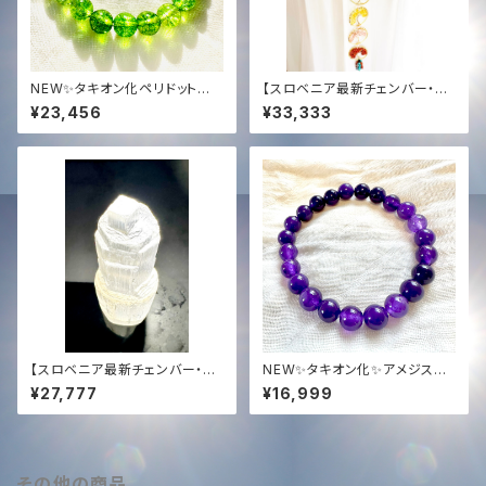
NEW✨タキオン化ペリドット緑
【スロベニア最新チェンバー・宇
龍ブレスレット✨
宙7種族アクティベーション済】
¥23,456
¥33,333
7チャクラ・ツリー・オブ・ライフ
（生命の七つの樹）クリスタルポ
ータル
【スロベニア最新チェンバー・宇
NEW✨タキオン化✨アメジスト
宙7種族光エネルギーアクティ
ブレスレット8mm✨
¥27,777
¥16,999
ベーション済】光の柱・純白のセ
レナイトタワー（201.7g）
その他の商品