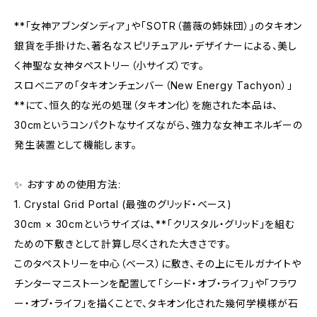
**「女神アブンダンディア」や「SOTR（薔薇の姉妹団）」のタキオン
銀貨を手掛けた、著名なスピリチュアル・デザイナーによる、美し
く神聖な女神タペストリー（小サイズ）です。
スロベニアの「タキオンチェンバー（New Energy Tachyon）」
**にて、恒久的な光の処理（タキオン化）を施された本品は、
30cmというコンパクトなサイズながら、強力な女神エネルギーの
発生装置として機能します。
✨ おすすめの使用方法:
1. Crystal Grid Portal (最強のグリッド・ベース)
30cm × 30cmというサイズは、**「クリスタル・グリッド」を組む
ための下敷きとして計算し尽くされた大きさです。
このタペストリーを中心（ベース）に敷き、その上にモルガナイトや
チンターマニストーンを配置して「シード・オブ・ライフ」や「フラワ
ー・オブ・ライフ」を描くことで、タキオン化された幾何学模様が石