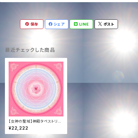
保存
シェア
LINE
ポスト
最近チェックした商品
【女神の聖域】神殿タペストリー
(小 30cm)｜SOTRデザイン
¥22,222
＋ タキオン化