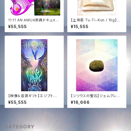
11:11 AN AMUA祭典ドキュメン
【土帝君 Tu-Ti-Kun / 15g】星
タリー映像+白龍スペシャルライ
と大地の錬金術〜完全なる調
¥55,555
¥15,555
ブ+ANで生まれる新曲CD✨at
和・深き内なる森の覚醒〜
ペルー by ソララ✨CD of The
White Dragon Live & New
Song at 11:11 AN AMUA✨&
Documentary Film
【映像＆音源ギフト】エジプト奉
【シリウスの聖石】ジェムグレー
納ミッション支援 ─ 白鳳凰ソン
ド・チンターマニストーン (5.4g)
¥55,555
¥16,666
グ ＋ 特別ドキュメンタリー【Vid
｜至高の透明度 ＋ 恒久的タキ
eo & Audio Gift】Egypt Mis
オン化
sion Support ─ The White
Phoenix Song + Special D
ocumentary
CATEGORY