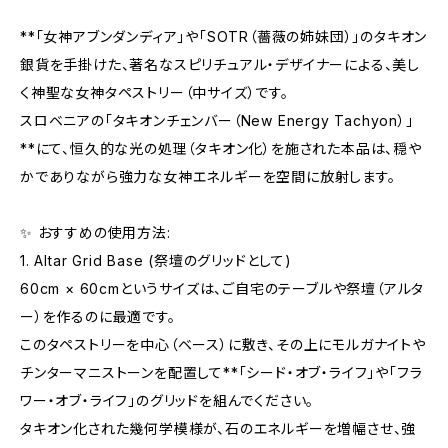
**「女神アブンダンディア」や「SOTR（薔薇の姉妹団）」のタキオン
銀貨を手掛けた、著名なスピリチュアル・デザイナーによる、美し
く神聖な女神タペストリー（中サイズ）です。
スロベニアの「タキオンチェンバー（New Energy Tachyon）」
**にて、恒久的な光の処理（タキオン化）を施された本品は、穏や
かでありながら強力な女神エネルギーを空間に放射します。
✨ おすすめの使用方法:
1. Altar Grid Base (祭壇のグリッドとして)
60cm × 60cmというサイズは、ご自宅のテーブルや祭壇（アルタ
ー）を作るのに最適です。
このタペストリーを中心（ベース）に敷き、その上にモルガナイトや
チンターマニストーンを配置して**「シード・オブ・ライフ」や「フラ
ワー・オブ・ライフ」のグリッドを組んでください。
タキオン化された幾何学模様が、石のエネルギーを増幅させ、強