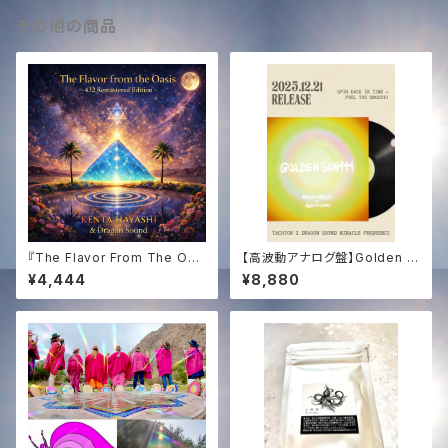
その他の商品
『The Flavor From The Oas
【高波動アナログ盤】Golden S
is -432Hz Remastered Edi
un 444 (12inch Vinyl) | Tac
¥4,444
¥8,880
tion-』
hyon Sound × Dragon Sou
nd First Pressing