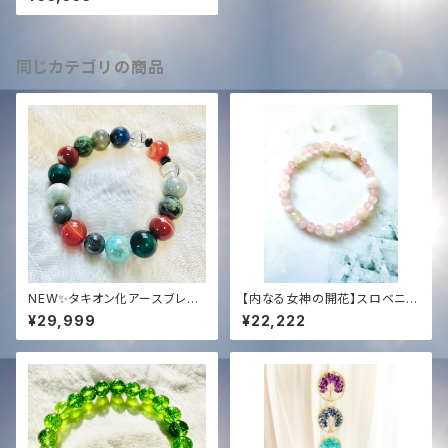
＋ オリジナルタキオン化
同じカテゴリの商品
NEW✨タキオン化アースブレス
【内なる女神の開花】スロベニア
レット✨グランディングと宇宙エ
最新チェンバー・アクティベーシ
¥29,999
¥22,222
ネルギーのバランスサポート✨オ
ョン済✨ ローズクォーツ＆水晶・
リジナルブレンド一点物✨
女神ブレスレット｜無条件の愛
と浄化の光