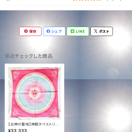
保存
シェア
LINE
ポスト
最近チェックした商品
【女神の聖域】神殿タペストリー
(中 60cm)｜SOTRデザイン
¥33,333