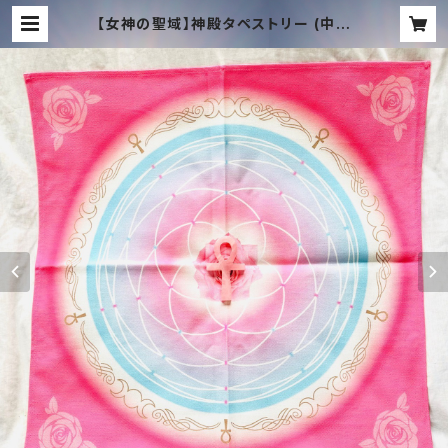
【女神の聖域】神殿タペストリー (中 6
0cm)｜SOTRデザイン ＋ オリジナ
ルタキオン化 | TACHYON MUSIC
ONLINE SHOP