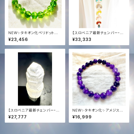
NEW✨タキオン化ペリドット緑
【スロベニア最新チェンバー・宇
龍ブレスレット✨
宙7種族アクティベーション済】
¥23,456
¥33,333
7チャクラ・ツリー・オブ・ライフ
（生命の七つの樹）クリスタルポ
ータル
【スロベニア最新チェンバー・宇
NEW✨タキオン化✨アメジスト
宙7種族光エネルギーアクティ
ブレスレット8mm✨
¥27,777
¥16,999
ベーション済】光の柱・純白のセ
レナイトタワー（201.7g）